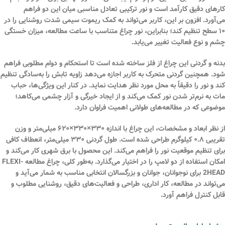
کارهای دقیق کارآمد است و نور ترکیبی تعادل مناسبی میان این دو فراهم
می‌آورد. افزون بر این، کاربر می‌تواند به کمک
ریموت سیمی
شدت روشنایی را در
۱۰ سطح
تنظیم کند؛ بنابراین، نور چراغ متناسب با ساعت مطالعه، میزان خستگی
چشم و نوع فعالیت تغییر می‌یابد.
بدنه و گردنی این چراغ از
فلز
ساخته شده است تا استحکام و دوام مطلوبی فراهم
شود. همچنین
گردنی متحرک
به کاربر اجازه می‌دهد زاویه تابش را به‌سادگی تنظیم
کند و نور را دقیقاً به محل مورد نظر هدایت نماید. در کنار این ویژگی‌ها،
حباب
مات
به نرم‌تر شدن نور کمک می‌کند و از ایجاد خیرگی و آزار چشمی می‌کاهد؛
موضوعی که در مطالعه‌های طولانی اهمیت فراوان دارد.
از نظر ابعاد و مشخصات، این چراغ با اندازه
۳۳۰×۳۳۰×۶۲۰ میلی‌متر
و وزن
تقریبی
۰.۸ کیلوگرم
طراحی شده است.
طول گردنی ۳۳۰ میلی‌متر
، انعطاف کافی
برای تنظیم موقعیت نور را فراهم می‌کند. این محصول با
برق شهری
کار می‌کند و
امکان استفاده از
دو لامپ
را در اختیار می‌گذارد. به‌طور کلی، چراغ مطالعه FLEXI-
2HEAD برای
نوجوانان، جوانان و بزرگسالان
انتخابی مناسب به شمار می‌آید و
می‌تواند در مطالعه، کار اداری، طراحی و فعالیت‌های دقیق، روشنایی مطلوب و
قابل کنترل فراهم آورد.