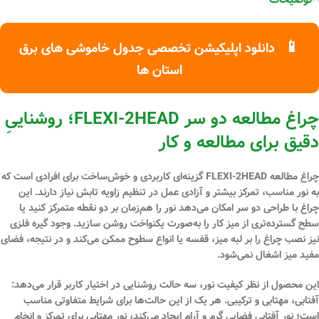
📱
دانلود اپلیکیشن تخصصی جدول خاموشی های برق
استان ها
چراغ مطالعه دو سر FLEXI-2HEAD؛ روشناییِ
دقیق برای مطالعه و کار
چراغ مطالعه
FLEXI-2HEAD
گزینه‌ای کاربردی و خوش‌ساخت برای افرادی است که
به نور مناسب، تمرکز بیشتر و آزادی عمل در تنظیم زاویه تابش نیاز دارند. این
چراغ با طراحی
دو سر
امکان می‌دهد نور را هم‌زمان بر دو نقطه متمرکز کنید یا
سطح گسترده‌تری از میز کار را به‌صورت یکنواخت روشن سازید. وجود
گیره فلزی
نیز نصب چراغ را بر لبه میز، قفسه یا انواع سطوح ممکن می‌کند و در نتیجه، فضای
مفید میز اشغال نمی‌شود.
این محصول از نظر کیفیت نور،
سه حالت روشنایی
در اختیار کاربر قرار می‌دهد:
آفتابی، مهتابی و ترکیبی
. هر یک از این حالت‌ها برای شرایط متفاوتی مناسب
است؛ نور آفتابی فضایی گرم و آرام ایجاد می‌کند، نور مهتابی برای تمرکز و انجام