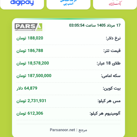
17 مرداد 1405 ساعت 03:05:54
188,020 تومان
نرخ دلار:
186,788 تومان
قیمت تتر:
18,578,200 تومان
طلای 18 عیار:
187,500,000 تومان
سکه امامی:
64,879 دلار
بیت کوین:
2,731,931 تومان
مس هر کیلو:
612,306 تومان
آلومینیوم هر کیلو:
مرجع :
Parsanoor.net