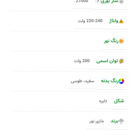
شار نوری
27000
ولتاژ
220-240 ولت
رنگ نور
توان اسمی
200 وات
رنگ بدنه
سفید، طوسی
شکل
دایره
برند
مازی نور