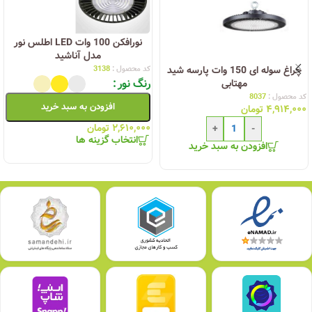
نورافکن 100 وات LED اطلس نور
مدل آناشید
کد محصول :
3138
چراغ سوله ای 150 وات پارسه شید
رنگ نور
مهتابی
کد محصول :
8037
افزودن به سبد خرید
۴,۹۱۴,۰۰۰
تومان
۲,۶۱۰,۰۰۰
تومان
+
-
انتخاب گزینه ها
افزودن به سبد خرید