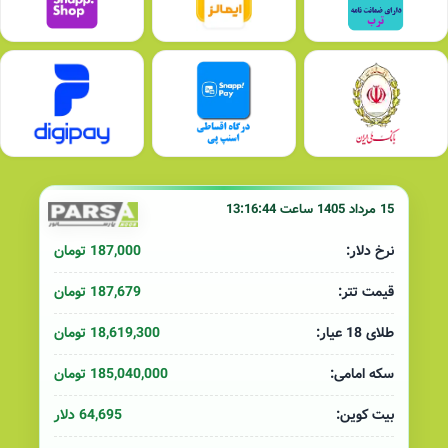
15 مرداد 1405 ساعت 13:16:44
187,000 تومان
نرخ دلار:
187,679 تومان
قیمت تتر:
18,619,300 تومان
طلای 18 عیار:
185,040,000 تومان
سکه امامی:
64,695 دلار
بیت کوین: