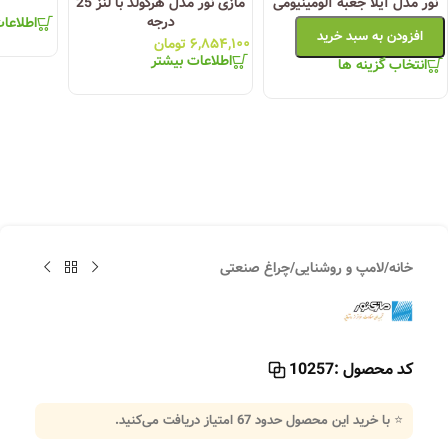
نور مدل آیلا جعبه آلومینیومی
مازی نور مدل هرکولد با لنز 25
درجه
اطلاعا
افزودن به سبد خرید
۶,۸۵۴,۱۰۰
تومان
اطلاعات بیشتر
انتخاب گزینه ها
خانه
/
لامپ و روشنایی
/
چراغ صنعتی
کد محصول :
10257
⭐ با خرید این محصول حدود
67
امتیاز دریافت می‌کنید.