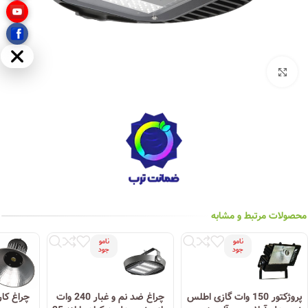
مخفی
بزرگنمایی تصویر
محصولات مرتبط و مشابه
نامو
نامو
جود
جود
پروژکتور 150 وات گازی اطلس
چراغ ضد نم و غبار 240 وات