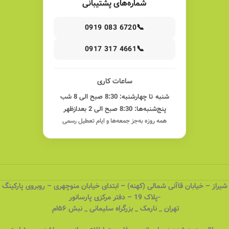
شماره‌های پشتیبانی
📞
0919 083 6720
📞
0917 317 4661
ساعات کاری
شنبه تا چهارشنبه: 8:30 صبح الی 8 شب
پنج‌شنبه‌ها: 8:30 صبح الی 2 بعدازظهر
همه روزه به‌جز جمعه‌ها و ایام تعطیل رسمی
شیراز – خیابان قاآنی شمالی (کهنه) – ابتدای خیابان منوچهری – روبروی پارکینگ
-پلاک 19 – دفتر مرکزی پارسانور
تهران _ نارمک _ بزرگراه سلیمانی _ نبش ۵۶ام