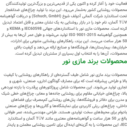
فعالیت خود را آغاز کرده و اکنون یکی از قدیمی‌ترین و بزرگ‌ترین تولیدکنندگان
محصولات روشنایی کشور به‌شمار می‌رود. این برند با تولید چراغ‌های ضدانفجار
تحت استاندارد شرکت آلمانی آدولف شوخ (Schuch, GmbH) و دریافت گواهینامه
TÜV آلمان، نام خود را در بازار روشنایی به یک نشان معتبر و قابل اعتماد تبدیل
کرده است. محصولات مازی نور با استانداردهای جهانی IEC60598 و KEMA و
همچنین گواهینامه ISO 9001-2015 تولید می‌شوند و طول عمر آن‌ها به بیش از
50 هزار ساعت می‌رسد. این برند، راهکارهای روشنایی متنوعی برای ادارات،
خیابان‌ها، بیمارستان‌ها، فروشگاه‌ها و صنایع ارائه می‌دهد و کیفیت بالای
محصولات، آن‌ها را به انتخاب اول بسیاری از مشتریان تبدیل کرده است.
محصولات برند مازی نور
محصولات برند مازی نور شامل طیف گسترده‌ای از راهکارهای روشنایی با کیفیت
بالا و طراحی پیشرفته است که برای مصارف گوناگون اداری، صنعتی، شهری و
تجاری تولید می‌شوند. این محصولات شامل پروژکتورهای پرقدرت با بازده نوردهی
بالا، چراغ‌های خیابانی مقاوم برای روشنایی جاده‌ها و معابر، چراغ‌های خطی شیک
و مدرن برای دفاتر و فروشگاه‌ها، پنل‌های روشنایی کم‌مصرف برای فضاهای
داخلی، چراغ‌های ریلی کاربردی برای نمایشگاه‌ها و گالری‌ها و چراغ‌های صنعتی
بادوام برای محیط‌های سخت تولیدی هستند. طراحی مهندسی‌شده، عمر طولانی
بالغ بر 50 هزار ساعت و گواهینامه‌های معتبری مانند TÜV آلمان و استاندارد
IEC، این محصولات را به گزینه‌ای ایده‌آل برای تامین روشنایی مطمئن و پایدار