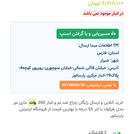
۶,۷۱۸,۱۰۰
تومان
در انبار موجود نمی باشد
🛵 مسیریابی و یا گرفتن اسنپ
🗺️ اطلاعات مبدا ارسال:
استان:
فارس
شهر:
شیراز
آدرس:
خیابان قاآنی شمالی-خیابان منوچهری-روبروی کوچه4-
پلاک19-انبار مرکزی پارسانور
📞 تماس با پشتیبانی: 09190836720
خرید آنلاین و ارسال رایگان چراغ ضد نم و غبار 200
وات
مازی نور
مدل هرکولد با لنز 55 درجه با بهترین قیمت از فروشگاه اینترنتی
پارسانور
وزن
8.3کیلوگرم