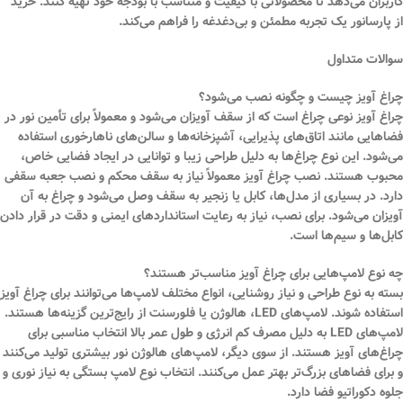
کاربران می‌دهد تا محصولاتی با کیفیت و متناسب با بودجه خود تهیه کنند. خرید
از پارسانور یک تجربه مطمئن و بی‌دغدغه را فراهم می‌کند.
سوالات متداول
چراغ آویز چیست و چگونه نصب می‌شود؟
چراغ آویز نوعی چراغ است که از سقف آویزان می‌شود و معمولاً برای تأمین نور در
فضاهایی مانند اتاق‌های پذیرایی، آشپزخانه‌ها و سالن‌های ناهارخوری استفاده
می‌شود. این نوع چراغ‌ها به دلیل طراحی زیبا و توانایی در ایجاد فضایی خاص،
محبوب هستند. نصب چراغ آویز معمولاً نیاز به سقف محکم و نصب جعبه سقفی
دارد. در بسیاری از مدل‌ها،
کابل
یا زنجیر به سقف وصل می‌شود و چراغ به آن
آویزان می‌شود. برای نصب، نیاز به رعایت استانداردهای ایمنی و دقت در قرار دادن
کابل‌ها و سیم‌ها است.
چه نوع لامپ‌هایی برای چراغ آویز مناسب‌تر هستند؟
بسته به نوع طراحی و نیاز روشنایی، انواع مختلف لامپ‌ها می‌توانند برای چراغ آویز
استفاده شوند. لامپ‌های LED،
هالوژن
یا فلورسنت از رایج‌ترین گزینه‌ها هستند.
لامپ‌های LED به دلیل مصرف کم انرژی و طول عمر بالا انتخاب مناسبی برای
چراغ‌های آویز هستند. از سوی دیگر، لامپ‌های هالوژن نور بیشتری تولید می‌کنند
و برای فضاهای بزرگ‌تر بهتر عمل می‌کنند. انتخاب نوع لامپ بستگی به نیاز نوری و
جلوه دکوراتیو فضا دارد.