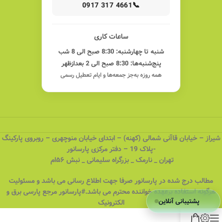
📞
0917 317 4661
ساعات کاری
شنبه تا چهارشنبه: 8:30 صبح الی 8 شب
پنج‌شنبه‌ها: 8:30 صبح الی 2 بعدازظهر
همه روزه به‌جز جمعه‌ها و ایام تعطیل رسمی
شیراز – خیابان قاآنی شمالی (کهنه) – ابتدای خیابان منوچهری – روبروی پارکینگ
-پلاک 19 – دفتر مرکزی پارسانور
تهران _ نارمک _ بزرگراه سلیمانی _ نبش ۵۶ام
مطالب درج شده در پارسانور صرفا جهت اطلاع رسانی می باشد و مسئولیت
هرگونه استفاده برعهده خواننده محترم می باشد.#پارسانور مرجع پارسی برق و
پشتیبانی آنلاین
الکترونیک