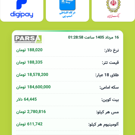
16 مرداد 1405 ساعت 01:28:58
188,020 تومان
نرخ دلار:
188,335 تومان
قیمت تتر:
18,578,200 تومان
طلای 18 عیار:
184,600,000 تومان
سکه امامی:
64,445 دلار
بیت کوین:
2,780,816 تومان
مس هر کیلو:
611,742 تومان
آلومینیوم هر کیلو: