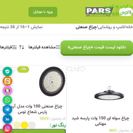
رد کردن به ناوبری
منو
ورود با موبایل
رد کردن به محتوای اصلی
خانه
/
لامپ و روشنایی
/
چراغ صنعتی
نمایش 1–16 از 36 نتیجه
دانلود لیست قیمت «چراغ صنعتی»
مشاهده فیلترها
فیلترها
-5%
چراغ صنعتی 100 وات مدل آرسیس
پارس شعاع توس
چراغ سوله ای 150 وات پارسه شید
کد محصول :
15573
مهتابی
رنگ نور
د محصول :
8037