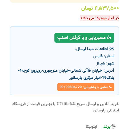
۴,۵۳۷,۵۰۰
تومان
در انبار موجود نمی باشد
🛵 مسیریابی و یا گرفتن اسنپ
🗺️ اطلاعات مبدا ارسال:
استان:
فارس
شهر:
شیراز
آدرس:
خیابان قاآنی شمالی-خیابان منوچهری-روبروی کوچه4-
پلاک19-انبار مرکزی پارسانور
📞 تماس با پشتیبانی: 09190836720
خرید آنلاین و ارسال سریع %%title%% با بهترین قیمت از فروشگاه
اینترنتی پارسانور
برند
اپتونیکا