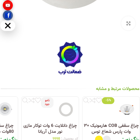
بزرگنمایی تصویر
مخفی
محصولات مرتبط و مشابه
-5%
نامو
جود
چراغ سقفی COB هارمونیک ۳۰
چراغ دانلایت 6 وات توکار مازی
وات پارس شعاع توس
نور مدل آریانا
80وات دایره ای پارس شعاع
رنگ نور
رنگ نور
کد محصول :
9998