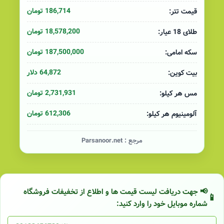
186,714 تومان
قیمت تتر:
18,578,200 تومان
طلای 18 عیار:
187,500,000 تومان
سکه امامی:
64,872 دلار
بیت کوین:
2,731,931 تومان
مس هر کیلو:
612,306 تومان
آلومینیوم هر کیلو:
مرجع :
Parsanoor.net
📢 جهت دریافت لیست قیمت ها و اطلاع از تخفیفات فروشگاه
شماره موبایل خود را وارد کنید: