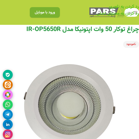
رد کردن به ناوبری
منو
ورود با موبایل
رد کردن به محتوای اصلی
چراغ توکار 50 وات اپتونیکا مدل IR-OP5650R
ناموجود