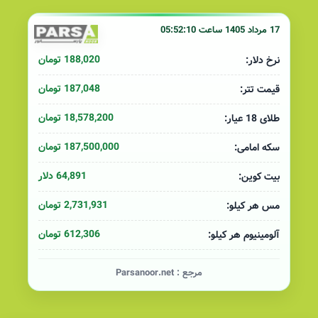
17 مرداد 1405 ساعت 05:52:10
188,020 تومان
نرخ دلار:
187,048 تومان
قیمت تتر:
18,578,200 تومان
طلای 18 عیار:
187,500,000 تومان
سکه امامی:
64,891 دلار
بیت کوین:
2,731,931 تومان
مس هر کیلو:
612,306 تومان
آلومینیوم هر کیلو:
مرجع :
Parsanoor.net