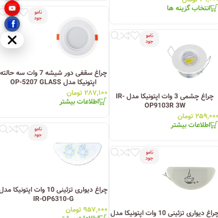
انتخاب گزینه ها
نامو
جود
نامو
مخفی
جود
چراغ سقفی دور شیشه 7 وات سه حالته
اپتونیکا مدل OP-5207 GLASS
۲۸۷,۱۰۰
تومان
چراغ چشمی 3 وات اپتونیکا مدل IR-
اطلاعات بیشتر
OP9103R 3W
۲۵۹,۰۰
تومان
اطلاعات بیشتر
نامو
جود
نامو
جود
چراغ دیواری تزئینی 10 وات اپتونیکا مدل
IR-OP6310-G
۹۵۷,۰۰۰
تومان
چراغ دیواری تزئینی 10 وات اپتونیکا مدل