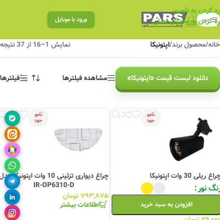
رد کردن به ناوبری
منو
ورود با موبایل
رد کردن به محتوای اصلی
خانه
/
محصول برند
/
اپتونیکا
نمایش 1–16 از 37 نتیجه
دانلود لیست قیمت «اپتونیکا»
مشاهده فیلترها
فیلترها
نامو
نامو
جود
جود
راغ ریلی 30 وات اپتونیکا
چراغ دیواری تزئینی 10 وات اپتونیکا مدل
IR-OP6310-D
نگ نور
۷۹۳,۸۷۵
تومان
اطلاعات بیشتر
افزودن به سبد خرید
۲۹,۰۰
تومان