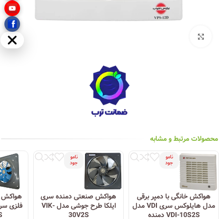
بزرگنمایی تصویر
مخفی
محصولات مرتبط و مشابه
نامو
نامو
جود
جود
هواکش خانگی با دمپر برقی
هواکش صنعتی دمنده سری
هواکش خا
مدل هایلوکس سری VDI مدل
ایلکا طرح جوشی مدل VIK-
VDI-10S2S دمنده
30V2S
2S