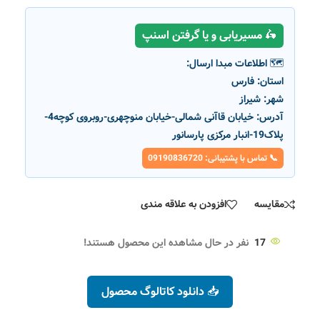
🛵 مسیریابی و یا گرفتن اسنپ
🗺️ اطلاعات مبدا ارسال:
استان:
فارس
شهر:
شیراز
آدرس:
خیابان قاآنی شمالی-خیابان منوچهری-روبروی کوچه4-
پلاک19-انبار مرکزی پارسانور
📞 تماس با پشتیبانی: 09190836720
مقایسه
افزودن به علاقه مندی
17
نفر در حال مشاهده این محصول هستند!
📥 دانلود کاتالوگ محصول