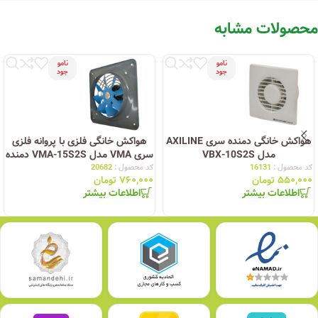
محصولات مشابه
نامو
نامو
جود
جود
هواکش خانگی دمنده سری AXILINE
هواکش خانگی فلزی با پروانه فلزی
مدل VBX-10S2S
سری VMA مدل VMA-15S2S دمنده
کد محصول :
16131
کد محصول :
20682
۵۵۰,۰۰۰
تومان
۷۶۰,۰۰۰
تومان
اطلاعات بیشتر
اطلاعات بیشتر