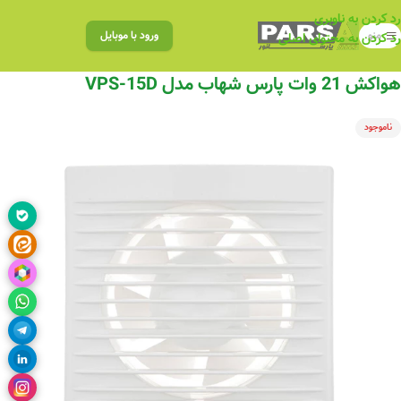
رد کردن به ناوبری
منو
ورود با موبایل
رد کردن به محتوای اصلی
هواکش 21 وات پارس شهاب مدل VPS-15D
ناموجود