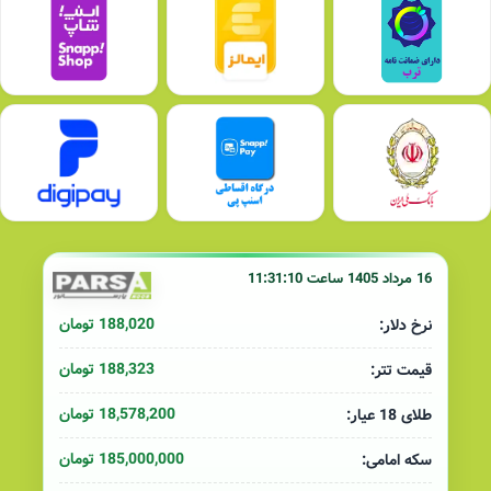
16 مرداد 1405 ساعت 11:31:10
188,020 تومان
نرخ دلار:
188,323 تومان
قیمت تتر:
18,578,200 تومان
طلای 18 عیار:
185,000,000 تومان
سکه امامی: