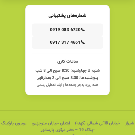
شماره‌های پشتیبانی
📞
0919 083 6720
📞
0917 317 4661
ساعات کاری
شنبه تا چهارشنبه: 8:30 صبح الی 8 شب
پنج‌شنبه‌ها: 8:30 صبح الی 2 بعدازظهر
همه روزه به‌جز جمعه‌ها و ایام تعطیل رسمی
شیراز – خیابان قاآنی شمالی (کهنه) – ابتدای خیابان منوچهری – روبروی پارکینگ
-پلاک 19 – دفتر مرکزی پارسانور