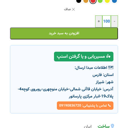
صاف
+
-
افزودن به سبد خرید
🛵 مسیریابی و یا گرفتن اسنپ
🗺️ اطلاعات مبدا ارسال:
استان:
فارس
شهر:
شیراز
آدرس:
خیابان قاآنی شمالی-خیابان منوچهری-روبروی کوچه4-
پلاک19-انبار مرکزی پارسانور
📞 تماس با پشتیبانی: 09190836720
ساخت
ایران