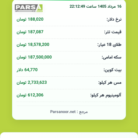
16 مرداد 1405 ساعت 22:12:49
188,020 تومان
نرخ دلار:
187,087 تومان
قیمت تتر:
18,578,200 تومان
طلای 18 عیار:
187,500,000 تومان
سکه امامی:
64,770 دلار
بیت کوین:
2,733,623 تومان
مس هر کیلو:
612,306 تومان
آلومینیوم هر کیلو:
مرجع :
Parsanoor.net