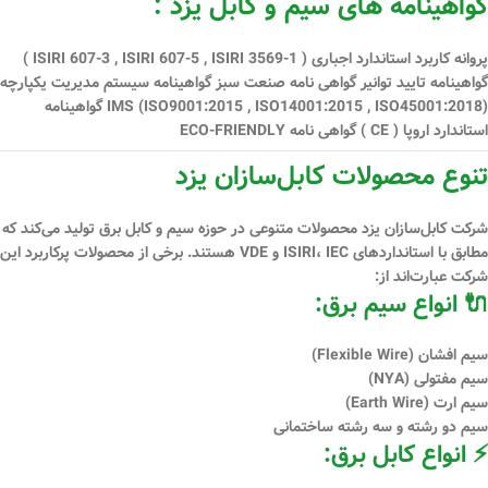
گواهینامه های سیم و کابل یزد :
پروانه کاربرد استاندارد اجباری ( ISIRI 607-3 , ISIRI 607-5 , ISIRI 3569-1 )
گواهینامه تایید توانیر گواهی نامه صنعت سبز گواهینامه سیستم مدیریت یكپارچه
IMS (ISO9001:2015 , ISO14001:2015 , ISO45001:2018) گواهینامه
استاندارد اروپا ( CE ) گواهی نامه ECO-FRIENDLY
تنوع محصولات کابل‌سازان یزد
شرکت کابل‌سازان یزد محصولات متنوعی در حوزه سیم و کابل برق تولید می‌کند که
مطابق با استانداردهای
ISIRI، IEC و VDE
هستند. برخی از محصولات پرکاربرد این
شرکت عبارت‌اند از:
🔌 انواع سیم برق:
سیم افشان (Flexible Wire)
سیم مفتولی (NYA)
سیم ارت (Earth Wire)
سیم دو رشته و سه رشته ساختمانی
⚡ انواع کابل برق: