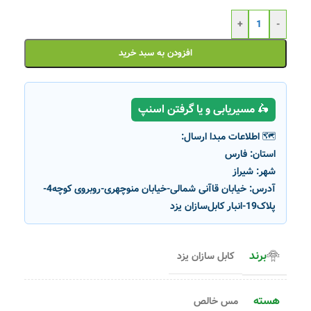
+
-
افزودن به سبد خرید
🛵 مسیریابی و یا گرفتن اسنپ
🗺️ اطلاعات مبدا ارسال:
استان:
فارس
شهر:
شیراز
آدرس:
خیابان قاآنی شمالی-خیابان منوچهری-روبروی کوچه4-
پلاک19-انبار کابل‌سازان یزد
برند
کابل سازان یزد
هسته
مس خالص