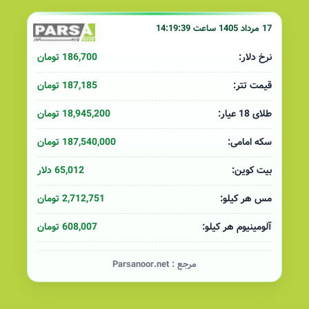
17 مرداد 1405 ساعت 14:19:39
186,700 تومان
نرخ دلار:
187,185 تومان
قیمت تتر:
18,945,200 تومان
طلای 18 عیار:
187,540,000 تومان
سکه امامی:
65,012 دلار
بیت کوین:
2,712,751 تومان
مس هر کیلو:
608,007 تومان
آلومینیوم هر کیلو:
مرجع :
Parsanoor.net