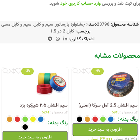
برای ثبت نقد و بررسی
وارد حساب کاربری خود
شوید.
شناسه محصول:
23796
دسته:
جشنواره پارسانور
,
سیم و کابل
,
سیم و کابل مسی
برچسب:
کابل 2 در 1.5
اشتراک گذاری:
محصولات مشابه
-3%
-9%
سیم افشان 2.5 آمل سوکا (اصلی)
سیم افشان ۲.۵ شیرکوه یزد
کد محصول :
5913
کد محصول :
5241
رنگ بدنه
رنگ بدنه
افزودن به سبد خرید
افزودن به سبد خرید
۶۴,۰۰۰
تومان
۷۰,۳۶۰
تومان