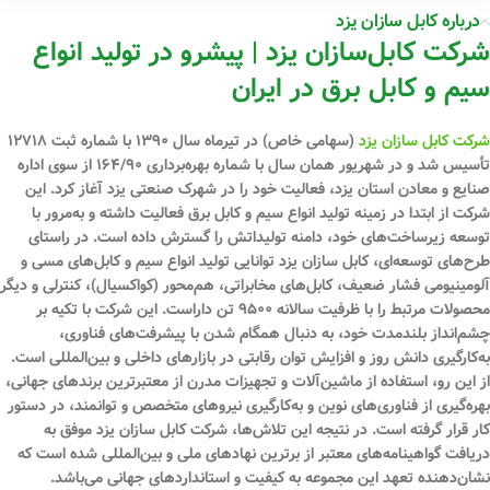
درباره کابل سازان یزد
شرکت کابل‌سازان یزد | پیشرو در تولید انواع
سیم و کابل برق در ایران
شرکت کابل سازان یزد
(سهامی خاص) در تیرماه سال ۱۳۹۰ با شماره ثبت ۱۲۷۱۸
تأسیس شد و در شهریور همان سال با شماره بهره‌برداری ۱۶۴/۹۰ از سوی اداره
صنایع و معادن استان یزد، فعالیت خود را در شهرک صنعتی یزد آغاز کرد. این
شرکت از ابتدا در زمینه تولید انواع سیم و کابل برق فعالیت داشته و به‌مرور با
توسعه زیرساخت‌های خود، دامنه تولیداتش را گسترش داده است. در راستای
طرح‌های توسعه‌ای، کابل سازان یزد توانایی تولید انواع سیم و کابل‌های مسی و
آلومینیومی فشار ضعیف، کابل‌های مخابراتی، هم‌محور (کواکسیال)، کنترلی و دیگر
محصولات مرتبط را با ظرفیت سالانه ۹۵۰۰ تن داراست. این شرکت با تکیه بر
چشم‌انداز بلندمدت خود، به دنبال همگام شدن با پیشرفت‌های فناوری،
به‌کارگیری دانش روز و افزایش توان رقابتی در بازارهای داخلی و بین‌المللی است.
از این رو، استفاده از ماشین‌آلات و تجهیزات مدرن از معتبرترین برندهای جهانی،
بهره‌گیری از فناوری‌های نوین و به‌کارگیری نیروهای متخصص و توانمند، در دستور
کار قرار گرفته است. در نتیجه این تلاش‌ها، شرکت کابل سازان یزد موفق به
دریافت گواهینامه‌های معتبر از برترین نهادهای ملی و بین‌المللی شده است که
نشان‌دهنده تعهد این مجموعه به کیفیت و استانداردهای جهانی می‌باشد.