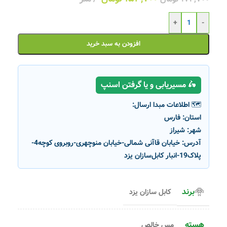
+
-
افزودن به سبد خرید
🛵 مسیریابی و یا گرفتن اسنپ
🗺️ اطلاعات مبدا ارسال:
استان:
فارس
شهر:
شیراز
آدرس:
خیابان قاآنی شمالی-خیابان منوچهری-روبروی کوچه4-
پلاک19-انبار کابل‌سازان یزد
برند
کابل سازان یزد
هسته
مس خالص