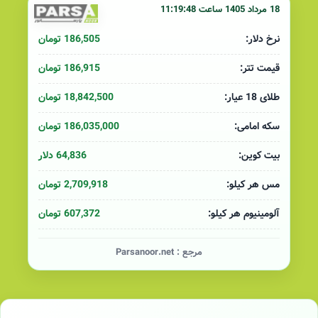
18 مرداد 1405 ساعت 11:19:48
186,505 تومان
نرخ دلار:
186,915 تومان
قیمت تتر:
18,842,500 تومان
طلای 18 عیار:
186,035,000 تومان
سکه امامی:
64,836 دلار
بیت کوین:
2,709,918 تومان
مس هر کیلو:
607,372 تومان
آلومینیوم هر کیلو:
مرجع :
Parsanoor.net