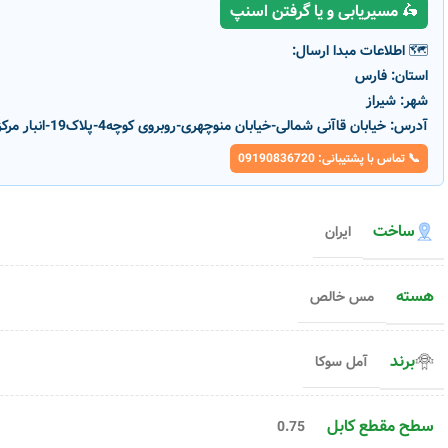
🛵 مسیریابی و یا گرفتن اسنپ
🗺️ اطلاعات مبدا ارسال:
استان:
فارس
شهر:
شیراز
آدرس:
خیابان قاآنی شمالی-خیابان منوچهری-روبروی کوچه4-پلاک19-انبار مرکزی پارسانور
📞 تماس با پشتیبانی: 09190836720
ساخت
ایران
-1%
-1%
هسته
مس خالص
سیم ۶ مفتولی شیرکوه یزد
سیم ۹۵ افشان شیرکوه یزد
برند
آمل سوکا
کد محصول :
5963
کد محصول :
5947
رنگ بدنه
رنگ بدنه
سطح مقطع کابل
0.75
افزودن به سبد خرید
افزودن به سبد خری