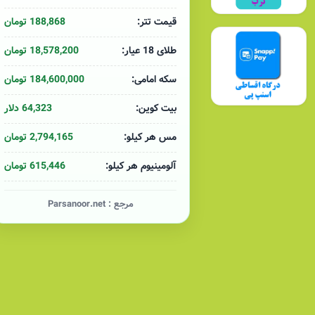
کاتالوگ محصولات سیم و کابل آمل (سوکا)
188,868 تومان
قیمت تتر:
18,578,200 تومان
طلای 18 عیار:
184,600,000 تومان
سکه امامی:
64,323 دلار
بیت کوین:
2,794,165 تومان
مس هر کیلو:
615,446 تومان
آلومینیوم هر کیلو:
مرجع :
Parsanoor.net