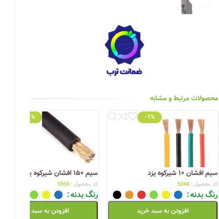
چراغ خیابانی
چراغ محوطه
چراغ سقفی (هالوژن)
چراغ تونلی-آسانسوری
چراغ جت لایت
محصولات مرتبط و مشابه
چراغ چشمی (پارکتی)
-1%
-1%
سیم افشان ۱۰ شیرکوه یزد
سیم ۱۵۰ افشان شیرکوه یزد
کد محصول :
5244
کد محصول :
5950
رنگ بدنه
رنگ بدنه
افزودن به سبد خرید
افزودن به سبد خرید