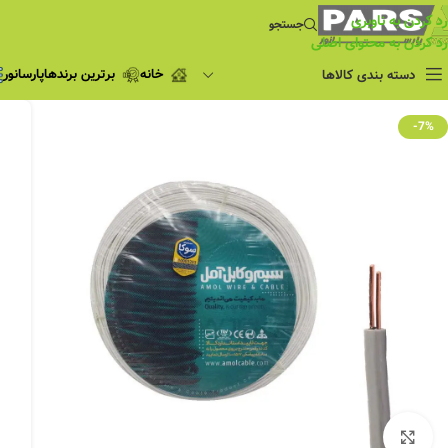
رد کردن به ناوبری
جستجو
رد کردن به محتوای اصلی
خانه
برترین برندها
پارسانور
دسته بندی کالاها
فروش ویژه
-7%
چراغ مطالعه
فروش ویژه
چراغ اضطراری و
شارژی
لامپ
ریسه شلنگی و لاین نوری
پروژکتور و نورافکن
چراغ
چراغ خطی
چراغ توکار
چراغ آویز
بزرگنمایی تصویر
چراغ استادیومی