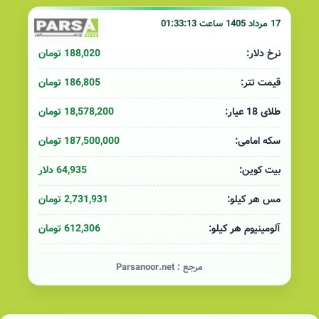
17 مرداد 1405 ساعت 01:33:13
188,020 تومان
نرخ دلار:
186,805 تومان
قیمت تتر:
18,578,200 تومان
طلای 18 عیار:
187,500,000 تومان
سکه امامی:
64,935 دلار
بیت کوین:
2,731,931 تومان
مس هر کیلو:
612,306 تومان
آلومینیوم هر کیلو:
مرجع :
Parsanoor.net