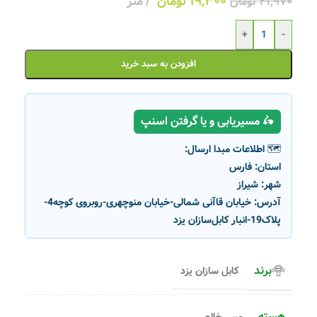
۱۹,۳۰۰
تومان
متر
۲۱,۹۷۰
تومان
+
-
افزودن به سبد خرید
🛵 مسیریابی و یا گرفتن اسنپ
🗺️ اطلاعات مبدا ارسال:
استان:
فارس
شهر:
شیراز
آدرس:
خیابان قاآنی شمالی-خیابان منوچهری-روبروی کوچه4-
پلاک19-انبار کابل‌سازان یزد
برند
کابل سازان یزد
هسته
مس خالص