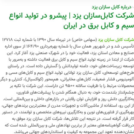
درباره کابل سازان یزد
شرکت کابل‌سازان یزد | پیشرو در تولید انواع
سیم و کابل برق در ایران
شرکت کابل سازان یزد
(سهامی خاص) در تیرماه سال ۱۳۹۰ با شماره ثبت ۱۲۷۱۸
تأسیس شد و در شهریور همان سال با شماره بهره‌برداری ۱۶۴/۹۰ از سوی اداره
صنایع و معادن استان یزد، فعالیت خود را در شهرک صنعتی یزد آغاز کرد. این
شرکت از ابتدا در زمینه تولید انواع سیم و کابل برق فعالیت داشته و به‌مرور با
توسعه زیرساخت‌های خود، دامنه تولیداتش را گسترش داده است. در راستای
طرح‌های توسعه‌ای، کابل سازان یزد توانایی تولید انواع سیم و کابل‌های مسی و
آلومینیومی فشار ضعیف، کابل‌های مخابراتی، هم‌محور (کواکسیال)، کنترلی و دیگر
محصولات مرتبط را با ظرفیت سالانه ۹۵۰۰ تن داراست. این شرکت با تکیه بر
چشم‌انداز بلندمدت خود، به دنبال همگام شدن با پیشرفت‌های فناوری،
به‌کارگیری دانش روز و افزایش توان رقابتی در بازارهای داخلی و بین‌المللی است.
از این رو، استفاده از ماشین‌آلات و تجهیزات مدرن از معتبرترین برندهای جهانی،
بهره‌گیری از فناوری‌های نوین و به‌کارگیری نیروهای متخصص و توانمند، در دستور
کار قرار گرفته است. در نتیجه این تلاش‌ها، شرکت کابل سازان یزد موفق به
دریافت گواهینامه‌های معتبر از برترین نهادهای ملی و بین‌المللی شده است که
نشان‌دهنده تعهد این مجموعه به کیفیت و استانداردهای جهانی می‌باشد.