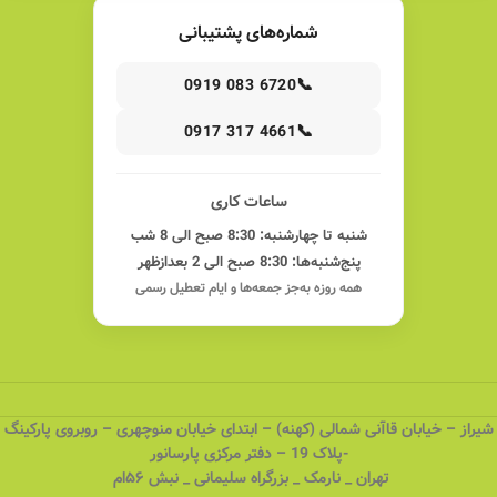
شماره‌های پشتیبانی
📞
0919 083 6720
📞
0917 317 4661
ساعات کاری
شنبه تا چهارشنبه: 8:30 صبح الی 8 شب
پنج‌شنبه‌ها: 8:30 صبح الی 2 بعدازظهر
همه روزه به‌جز جمعه‌ها و ایام تعطیل رسمی
شیراز – خیابان قاآنی شمالی (کهنه) – ابتدای خیابان منوچهری – روبروی پارکینگ
-پلاک 19 – دفتر مرکزی پارسانور
تهران _ نارمک _ بزرگراه سلیمانی _ نبش ۵۶ام