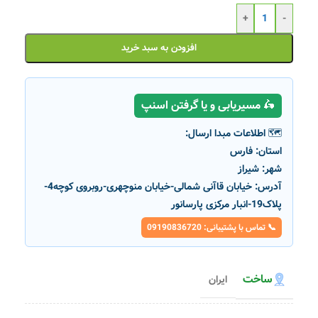
+
-
افزودن به سبد خرید
🛵 مسیریابی و یا گرفتن اسنپ
🗺️ اطلاعات مبدا ارسال:
استان:
فارس
شهر:
شیراز
آدرس:
خیابان قاآنی شمالی-خیابان منوچهری-روبروی کوچه4-
پلاک19-انبار مرکزی پارسانور
📞 تماس با پشتیبانی: 09190836720
ساخت
ایران