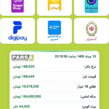
15 مرداد 1405 ساعت 23:10:50
188,020 تومان
نرخ دلار:
188,649 تومان
قیمت تتر:
18,578,200 تومان
طلای 18 عیار:
184,600,000 تومان
سکه امامی:
64,435 دلار
بیت کوین: