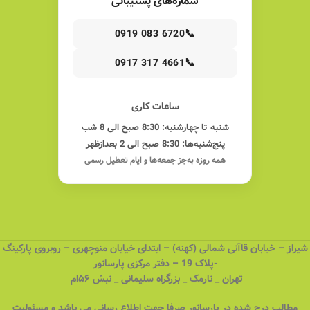
شماره‌های پشتیبانی
📞
0919 083 6720
📞
0917 317 4661
ساعات کاری
شنبه تا چهارشنبه: 8:30 صبح الی 8 شب
پنج‌شنبه‌ها: 8:30 صبح الی 2 بعدازظهر
همه روزه به‌جز جمعه‌ها و ایام تعطیل رسمی
شیراز – خیابان قاآنی شمالی (کهنه) – ابتدای خیابان منوچهری – روبروی پارکینگ
-پلاک 19 – دفتر مرکزی پارسانور
تهران _ نارمک _ بزرگراه سلیمانی _ نبش ۵۶ام
مطالب درج شده در پارسانور صرفا جهت اطلاع رسانی می باشد و مسئولیت