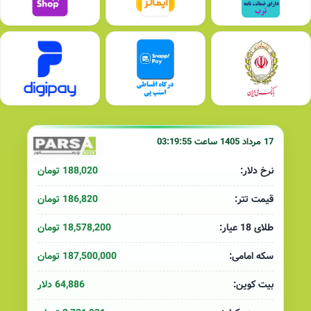
17 مرداد 1405 ساعت 03:19:55
188,020 تومان
نرخ دلار:
186,820 تومان
قیمت تتر:
18,578,200 تومان
طلای 18 عیار:
187,500,000 تومان
سکه امامی:
64,886 دلار
بیت کوین: