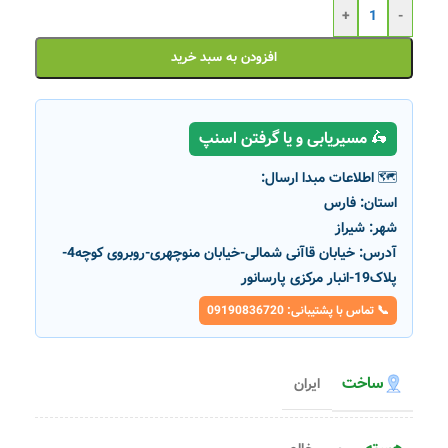
+
-
افزودن به سبد خرید
🛵 مسیریابی و یا گرفتن اسنپ
🗺️ اطلاعات مبدا ارسال:
استان:
فارس
شهر:
شیراز
آدرس:
خیابان قاآنی شمالی-خیابان منوچهری-روبروی کوچه4-
پلاک19-انبار مرکزی پارسانور
📞 تماس با پشتیبانی: 09190836720
ساخت
ایران