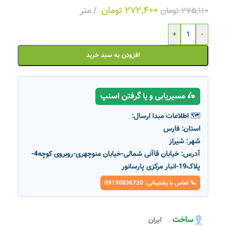
۲۷۲,۴۰۰
تومان
متر
۲۷۵,۱۱۰
تومان
+
-
افزودن به سبد خرید
🛵 مسیریابی و یا گرفتن اسنپ
🗺️ اطلاعات مبدا ارسال:
استان:
فارس
شهر:
شیراز
آدرس:
خیابان قاآنی شمالی-خیابان منوچهری-روبروی کوچه4-
پلاک19-انبار مرکزی پارسانور
📞 تماس با پشتیبانی: 09190836720
ساخت
ایران