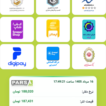
16 مرداد 1405 ساعت 17:49:21
188,020 تومان
نرخ دلار:
187,431 تومان
قیمت تتر: