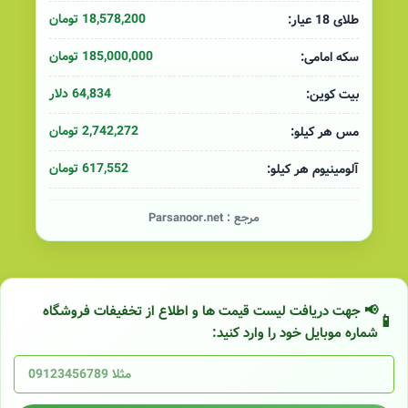
18,578,200 تومان
طلای 18 عیار:
185,000,000 تومان
سکه امامی:
64,834 دلار
بیت کوین:
2,742,272 تومان
مس هر کیلو:
617,552 تومان
آلومینیوم هر کیلو:
مرجع :
Parsanoor.net
📢 جهت دریافت لیست قیمت ها و اطلاع از تخفیفات فروشگاه
شماره موبایل خود را وارد کنید: