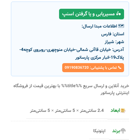
🛵 مسیریابی و یا گرفتن اسنپ
🗺️ اطلاعات مبدا ارسال:
استان:
فارس
شهر:
شیراز
آدرس:
خیابان قاآنی شمالی-خیابان منوچهری-روبروی کوچه4-
پلاک19-انبار مرکزی پارسانور
📞 تماس با پشتیبانی: 09190836720
خرید آنلاین و ارسال سریع %%title%% با بهترین قیمت از فروشگاه
اینترنتی پارسانور
ابعاد
2.4 سانتی‌متر × 5 سانتی‌متر × 5 سانتی‌متر
برند
اپتونیکا