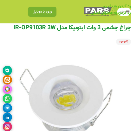
رد کردن به ناوبری
منو
ورود با موبایل
رد کردن به محتوای اصلی
چراغ چشمی 3 وات اپتونیکا مدل IR-OP9103R 3W
ناموجود