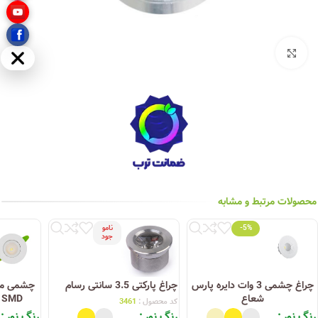
بزرگنمایی تصویر
مخفی
محصولات مرتبط و مشابه
-5%
نامو
جود
چراغ چشمی 3 وات دایره پارس
چراغ پارکتی 3.5 سانتی رسام
شعاع
SMD پارس شعاع توس
کد محصول :
3461
رنگ نور
رنگ نور
رنگ نور