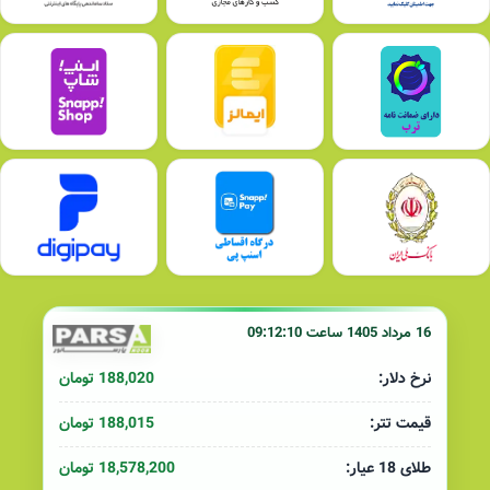
16 مرداد 1405 ساعت 09:12:10
188,020 تومان
نرخ دلار:
188,015 تومان
قیمت تتر:
18,578,200 تومان
طلای 18 عیار: