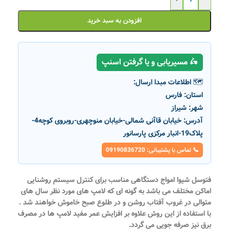
افزودن به سبد خرید
🛵 مسیریابی و یا گرفتن اسنپ
🗺️ اطلاعات مبدا ارسال:
استان:
فارس
شهر:
شیراز
آدرس:
خیابان قاآنی شمالی-خیابان منوچهری-روبروی کوچه4-
پلاک19-انبار مرکزی پارسانور
📞 تماس با پشتیبانی: 09190836720
فتوسل شیوا امواج
دستگاهی مناسب برای کنترل سیستم روشنایی
اماکن مختلف می باشد به گونه ای که لامپ های مورد نظر سال های
متوالی در غروب آفتاب روشن و در طلوع صبح خاموش خواهند شد .
با استفاده از این روش علاوه بر افزایش عمر مفید لامپ ها در مصرف
برق نیز صرفه جویی می گردد.