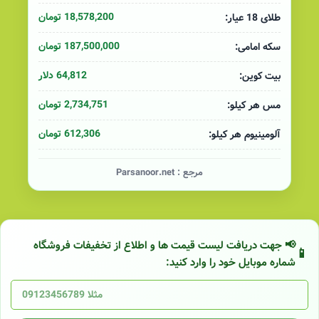
18,578,200 تومان
طلای 18 عیار:
187,500,000 تومان
سکه امامی:
64,812 دلار
بیت کوین:
2,734,751 تومان
مس هر کیلو:
612,306 تومان
آلومینیوم هر کیلو:
مرجع :
Parsanoor.net
📢 جهت دریافت لیست قیمت ها و اطلاع از تخفیفات فروشگاه
شماره موبایل خود را وارد کنید: