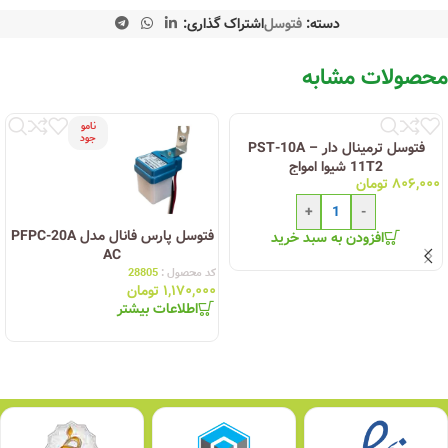
دسته:
فتوسل
اشتراک گذاری:
محصولات مشابه
نامو
جود
فتوسل ترمینال دار PST-10A –
11T2 شیوا امواج
۸۰۶,۰۰۰
تومان
+
-
فتوسل پارس فانال مدل PFPC-20A
افزودن به سبد خرید
AC
کد محصول :
28805
۱,۱۷۰,۰۰۰
تومان
اطلاعات بیشتر