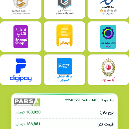
16 مرداد 1405 ساعت 22:40:29
188,020 تومان
نرخ دلار:
186,881 تومان
قیمت تتر: