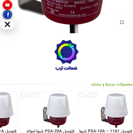
بزرگنمایی تصویر
مخفی
محصولات مرتبط و مشابه
فتوسل PSA-10A – 11A1 شیوا
فتوسل PSA-20A شیوا امواج
فتوسل ۱۶A شیوا امواج