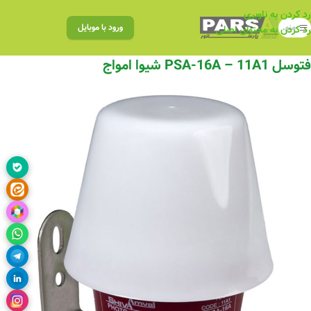
رد کردن به ناوبری
منو
ورود با موبایل
رد کردن به محتوای اصلی
فتوسل PSA-16A – 11A1 شیوا امواج