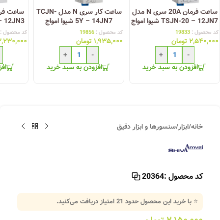
ساعت فرمان 20A سری N مدل
ساعت کار سری N مدل TCJN-
TSJN-20 – 12JN7 شیوا امواج
5Y – 14JN7 شیوا امواج
JN-6 – 12JN3
کد محصول :
19833
کد محصول :
19856
کد محصول :
۲,۵۴۰,۰۰۰
تومان
۱,۹۳۵,۰۰۰
تومان
۲,۲۳۰,۰۰۰
+
-
+
-
افزودن به سبد خرید
افزودن به سبد خرید
افز
خانه
/
ابزار
/
سنسورها و ابزار دقیق
کد محصول :
20364
⭐ با خرید این محصول حدود
21
امتیاز دریافت می‌کنید.