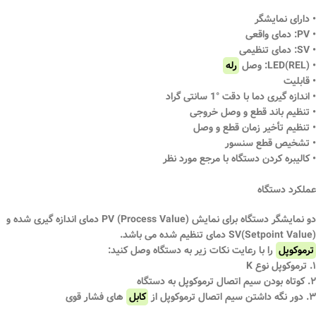
• دارای نمایشگر
• PV: دمای واقعی
• SV: دمای تنظیمی
• (REL)LED: وصل
رله
• قابلیت
• اندازه گیری دما با دقت °1 سانتی گراد
• تنظیم باند قطع و وصل خروجی
• تنظیم تأخیر زمان قطع و وصل
• تشخیص قطع سنسور
• کالیبره کردن دستگاه با مرجع مورد نظر
عملکرد دستگاه
دو نمایشگر دستگاه برای نمایش (Process Value) PV دمای اندازه گیری شده و
(Setpoint Value)SV دمای تنظیم شده می باشد.
ترموکوپل
را با رعایت نکات زیر به دستگاه وصل کنید:
۱. ترموکوپل نوع K
۲. کوتاه بودن سیم اتصال ترموکوپل به دستگاه
۳. دور نگه داشتن سیم اتصال ترموکوپل از
کابل
های فشار قوی