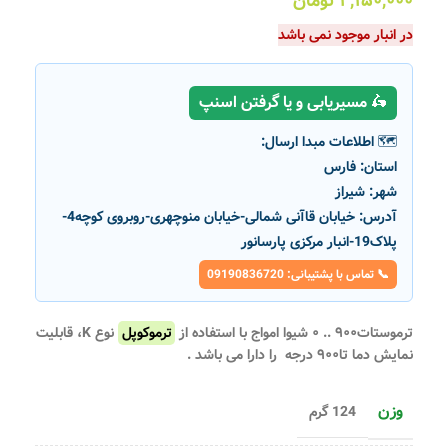
۲,۱۵۰,۰۰۰
تومان
در انبار موجود نمی باشد
🛵 مسیریابی و یا گرفتن اسنپ
🗺️ اطلاعات مبدا ارسال:
استان:
فارس
شهر:
شیراز
آدرس:
خیابان قاآنی شمالی-خیابان منوچهری-روبروی کوچه4-
پلاک19-انبار مرکزی پارسانور
📞 تماس با پشتیبانی: 09190836720
ترموستات۹۰۰ .. ۰ شیوا امواج
با استفاده از
ترموکوپل
نوع K، قابلیت
نمایش دما تا۹۰۰ درجه را دارا می باشد .
وزن
124 گرم