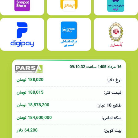
16 مرداد 1405 ساعت 09:10:32
188,020 تومان
نرخ دلار:
188,015 تومان
قیمت تتر:
18,578,200 تومان
طلای 18 عیار:
184,600,000 تومان
سکه امامی:
64,208 دلار
بیت کوین: