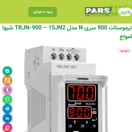
رد کردن به ناوبری
منو
ورود با موبایل
رد کردن به محتوای اصلی
ترموستات 900 سری N مدل TRJN-900 – 15JN2 شیوا
امواج
ناموجود