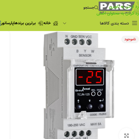
رد کردن به ناوبری
جستجو
رد کردن به محتوای اصلی
خانه
برترین برندها
پارسانور
دسته بندی کالاها
فروش ویژه
ناموجود
چراغ مطالعه
فروش ویژه
چراغ اضطراری و
شارژی
لامپ
ریسه شلنگی و لاین نوری
پروژکتور و نورافکن
چراغ
چراغ خطی
چراغ توکار
چراغ آویز
بزرگنمایی تصویر
چراغ استادیومی