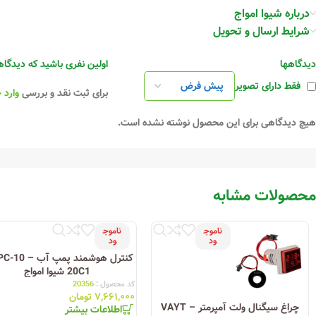
• تشخیص قطع سنسور
درباره شیوا امواج
• استفاده گرمایشی (hot) و یا سرمایشی (col)
شرایط ارسال و تحویل
• کالیبره کردن دستگاه با مرجع مورد استفاده
دیدگاهها
اولین نفری باشید که دیدگاهی را ارسال می کنید برای “ت
فقط دارای تصویر
برای ثبت نقد و بررسی
وارد 
هیچ دیدگاهی برای این محصول نوشته نشده است.
محصولات مشابه
ناموج
ناموج
ود
ود
کنترل هوشمند پمپ آب 
20C1 شیوا امواج
کد محصول :
20356
۷,۶۶۱,۰۰۰
تومان
چراغ سیگنال ولت آمپرمتر VAYT –
اطلاعات بیشتر