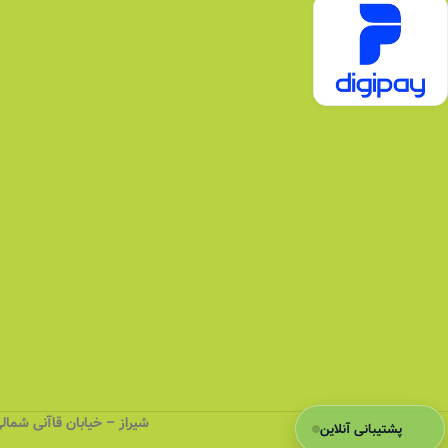
شیراز – خیابان قاآنی شمالی (کهنه)
پشتیبانی آنلاین