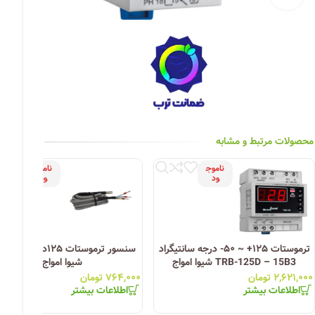
چراغ خیابانی
چراغ محوطه
چراغ سقفی (هالوژن)
چراغ تونلی-آسانسوری
چراغ جت لایت
محصولات مرتبط و مشابه
چراغ چشمی (پارکتی)
ناموج
ناموج
ود
ود
ترموستات ۱۲۵+ ~ ۵۰- درجه سانتیگراد
سنسور ترموستات ۱۲۵درجه سان
TRB-125D – 15B3 شیوا امواج
شیوا امواج
۲,۶۲۱,۰۰۰
تومان
۷۶۴,۰۰۰
تومان
اطلاعات بیشتر
اطلاعات بیشتر