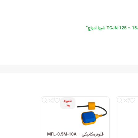
ناموج
ود
فلوترمکانیکی MFL-0.5M-10A –