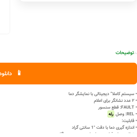
توضیحات
📱
دانلود
• سیستم کاملا” دیجیتالی با نمایشگر دما
• ۲ عدد نشانگر برای اعلام
• FAULT: قطع سنسور
• REL: وصل
رله
• قابلیت:
• اندازه گیری دما با دقت °1 سانتی گراد
• تنظیم دمای قطع و وصل رله به صورت جداگانه