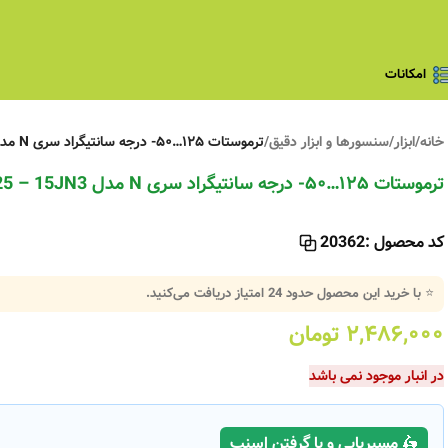
امکانات
خانه
/
ابزار
/
سنسورها و ابزار دقیق
/
ترموستات ۱۲۵…۵۰- درجه سانتیگراد سری N مدل TCJN-125 – 15JN3 شیوا امواج
ترموستات ۱۲۵…۵۰- درجه سانتیگراد سری N مدل TCJN-125 – 15JN3 شیوا امواج
کد محصول :
20362
⭐ با خرید این محصول حدود
24
امتیاز دریافت می‌کنید.
۲,۴۸۶,۰۰۰
تومان
در انبار موجود نمی باشد
🛵 مسیریابی و یا گرفتن اسنپ