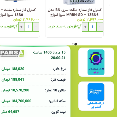
کنترل فاز ستاره-مثلث سری BN مدل
کنترل
MRBN-SD – 13BN6 شیوا امواج
13B6 شیوا امواج
۳,۴۹۴,۰۰۰
تومان
۳,۴۹۴,۰۰۰
تومان
افزودن به سبد خرید
افزودن به
+
-
+
-
15 مرداد 1405 ساعت
20:00:21
188,020 تومان
نرخ دلار:
188,041 تومان
قیمت تتر:
18,578,200 تومان
طلای 18 عیار:
184,700,000 تومان
سکه امامی:
64,657 دلار
بیت کوین: