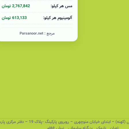
2,767,842 تومان
مس هر کیلو:
613,133 تومان
آلومینیوم هر کیلو:
مرجع :
Parsanoor.net
 – ابتدای خیابان منوچهری – روبروی پارکینگ -پلاک 19 – دفتر مرکزی پارسانور
تهران _ نارمک _ بزرگراه سلیمانی _ نبش ۵۶ام