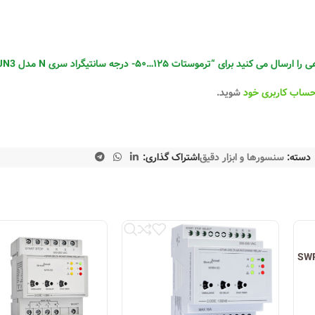
رموستات ۱۲۵…۵۰- درجه سانتیگراد سری N مدل TCJN-125 – 15JN3 شیوا امواج”
حساب کاربری خود
شوید.
دسته:
سنسورها و ابزار دقیق
اشتراک گذاری:
SWPC-10 –