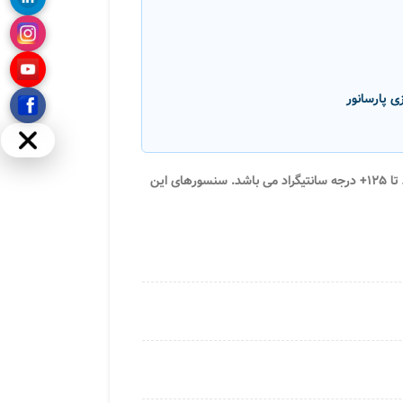
مخفی
این ترموستات دستگاهی مناسب برای کنترل دما در محدوده ۵۰- درجه سانتیگراد تا ۱۲۵+ درجه سانتیگراد می باشد. سنسورهای این