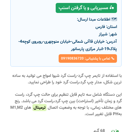
🛵 مسیریابی و یا گرفتن اسنپ
🗺️ اطلاعات مبدا ارسال:
استان:
فارس
شهر:
شیراز
آدرس:
خیابان قاآنی شمالی-خیابان منوچهری-روبروی کوچه4-
پلاک19-انبار مرکزی پارسانور
📞 تماس با پشتیبانی: 09190836720
با استفاده از
تایمر چپ گرد-راست گرد شیوا امواج
می توانید به ساده
ترین شکل، مدار چپ گرد،راست گرد خود را طراحی نمایید.
این دستگاه شامل سه تایم قابل تنظیم برای حالت چپ گرد، راست
گرد و زمان تأخیر (استراحت) بین چپ گرد،راست گرد می باشد. رنج
های مختلف زمانی، با توجه به وضعیت اتصال
ترمینال
های M1,M2
بهPH قابل تغییر است.
وزن
68 گرم