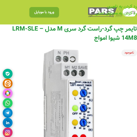
رد کردن به ناوبری
منو
ورود با موبایل
رد کردن به محتوای اصلی
تایمر چپ گرد-راست گرد سری M مدل LRM-SLE –
14M8 شیوا امواج
ناموجود