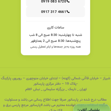
📞
0919 083 6720
📞
0917 317 4661
ساعات کاری
شنبه تا چهارشنبه: 8:30 صبح الی 8 شب
پنج‌شنبه‌ها: 8:30 صبح الی 2 بعدازظهر
همه روزه به‌جز جمعه‌ها و ایام تعطیل رسمی
شیراز – خیابان قاآنی شمالی (کهنه) – ابتدای خیابان منوچهری – روبروی پارکینگ
-پلاک 19 – دفتر مرکزی پارسانور
تهران _ نارمک _ بزرگراه سلیمانی _ نبش ۵۶ام
مطالب درج شده در پارسانور صرفا جهت اطلاع رسانی می باشد و مسئولیت
هرگونه استفاده برعهده خواننده محترم می باشد.#پارسانور مرجع پارسی برق و
پشتیبانی آنلاین
الکترونیک