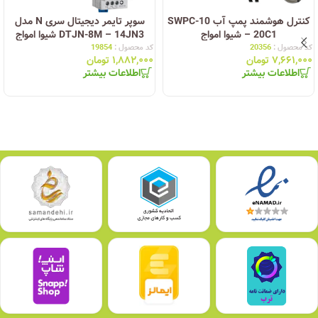
کنترل هوشمند پمپ آب SWPC-10
سوپر تایمر دیجیتال سری N مدل
– 20C1 شیوا امواج
DTJN-8M – 14JN3 شیوا امواج
کد محصول :
20356
کد محصول :
19854
۷,۶۶۱,۰۰۰
تومان
۱,۸۸۲,۰۰۰
تومان
اطلاعات بیشتر
اطلاعات بیشتر