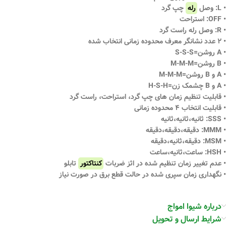
• L: وصل
رله
چپ گرد
• OFF: استراحت
• R: وصل رله راست گرد
• ۲ عدد نشانگر معرف محدوده زمانی انتخاب شده
• A روشن=S-S-S
• B روشن=M-M-M
• A و B روشن=M-M-M
• A و B چشمک زن=H-S-H
• قابلیت تنظیم زمان های چپ گرد، استراحت، راست گرد
• قابلیت انتخاب ۴ محدوده زمانی
• SSS: ثانیه،ثانیه،ثانیه
• MMM: دقیقه،دقیقه،دقیقه
• MSM: دقیقه،ثانیه،دقیقه
• HSH: ساعت،ثانیه،ساعت
• عدم تغییر زمان تنظیم شده در اثز ضربات
کنتاکتور
تابلو
• نگهداری زمان سپری شده در حالت قطع برق در صورت نیاز
درباره شیوا امواج
شرایط ارسال و تحویل