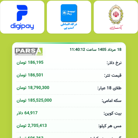
18 مرداد 1405 ساعت 11:40:12
186,195 تومان
نرخ دلار:
186,501 تومان
قیمت تتر:
18,790,300 تومان
طلای 18 عیار:
185,525,000 تومان
سکه امامی:
64,917 دلار
بیت کوین:
2,705,413 تومان
مس هر کیلو: