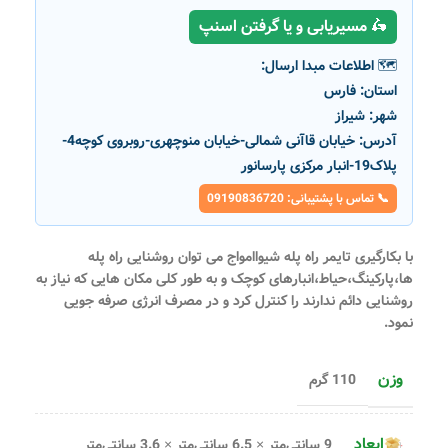
🛵 مسیریابی و یا گرفتن اسنپ
🗺️ اطلاعات مبدا ارسال:
استان:
فارس
شهر:
شیراز
آدرس:
خیابان قاآنی شمالی-خیابان منوچهری-روبروی کوچه4-
پلاک19-انبار مرکزی پارسانور
📞 تماس با پشتیبانی: 09190836720
با بکارگیری تایمر راه پله شیواامواج می توان روشنایی راه پله
ها،پارکینگ،حیاط،انبارهای کوچک و به طور کلی مکان هایی که نیاز به
روشنایی دائم ندارند را کنترل کرد و در مصرف انرژی صرفه جویی
نمود.
وزن
110 گرم
ابعاد
9 سانتی‌متر × 6.5 سانتی‌متر × 3.6 سانتی‌متر