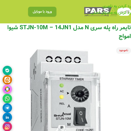
رد کردن به ناوبری
منو
ورود با موبایل
رد کردن به محتوای اصلی
تایمر راه پله سری N مدل STJN-10M – 14JN1 شیوا
امواج
ناموجود