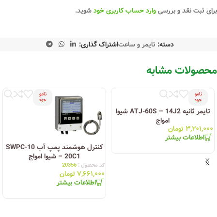
برای ثبت نقد و بررسی
وارد حساب کاربری خود
شوید.
دسته:
تایمر و ساعت
اشتراک گذاری:
محصولات مشابه
نامو
نامو
جود
جود
تایمر ثانیه ATJ-60S – 14J2 شیوا
امواج
۳,۲۰۱,۰۰۰
تومان
اطلاعات بیشتر
کنترل هوشمند پمپ آب SWPC-10
– 20C1 شیوا امواج
کد محصول :
20356
۷,۶۶۱,۰۰۰
تومان
اطلاعات بیشتر