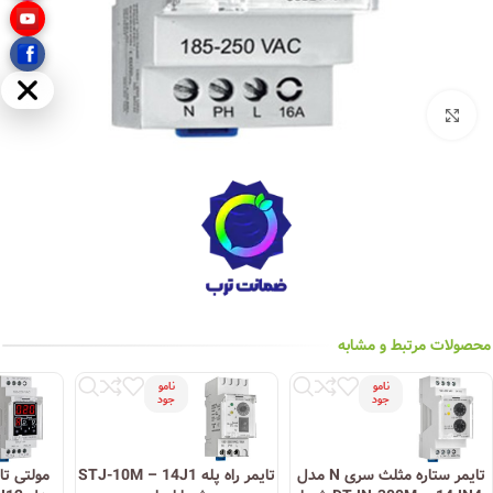
مخفی
بزرگنمایی تصویر
محصولات مرتبط و مشابه
نامو
نامو
جود
جود
تایمر ستاره مثلث سری N مدل
تایمر راه پله STJ-10M – 14J1