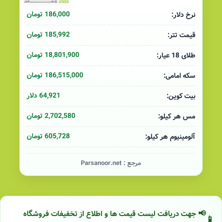
186,000 تومان
نرخ دلار:
185,992 تومان
قیمت تتر:
18,801,900 تومان
طلای 18 عیار:
186,515,000 تومان
سکه امامی:
64,921 دلار
بیت کوین:
2,702,580 تومان
مس هر کیلو:
605,728 تومان
آلومینیوم هر کیلو:
مرجع :
Parsanoor.net
📢 جهت دریافت لیست قیمت ها و اطلاع از تخفیفات فروشگاه