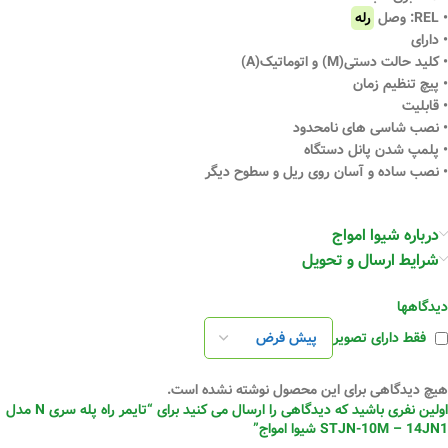
• REL: وصل
رله
• دارای
• کلید حالت دستی(M) و اتوماتیک(A)
• پیچ تنظیم زمان
• قابلیت
• نصب شاسی های نامحدود
• پلمپ شدن پانل دستگاه
• نصب ساده و آسان روی ریل و سطوح دیگر
درباره شیوا امواج
شرایط ارسال و تحویل
دیدگاهها
فقط دارای تصویر
هیچ دیدگاهی برای این محصول نوشته نشده است.
اولین نفری باشید که دیدگاهی را ارسال می کنید برای “تایمر راه پله سری N مدل
STJN-10M – 14JN1 شیوا امواج”