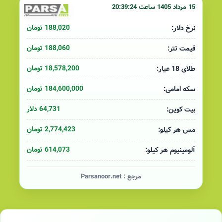
15 مرداد 1405 ساعت 20:39:24
188,020 تومان
نرخ دلار:
188,060 تومان
قیمت تتر:
18,578,200 تومان
طلای 18 عیار:
184,600,000 تومان
سکه امامی:
64,731 دلار
بیت کوین:
2,774,423 تومان
مس هر کیلو:
614,073 تومان
آلومینیوم هر کیلو:
مرجع :
Parsanoor.net