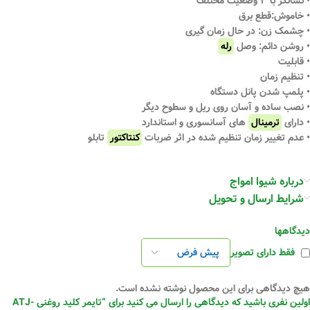
• نشانگر با ۳ وضعیت مختلف
• خاموش:قطع برق
• چشمک زن: در حال زمان گیری
• روشن دائم: وصل
رله
• قابلیت
• تنظیم زمان
• پلمپ شدن پانل دستگاه
• نصب ساده و آسان روی ریل و سطوح دیگر
• دارای
ترمینال
های آسانسوری و استاندارد
• عدم تغییر زمان تنظیم شده در اثر ضربات
کنتاکتور
تابلو
درباره شیوا امواج
شرایط ارسال و تحویل
دیدگاهها
فقط دارای تصویر
هیچ دیدگاهی برای این محصول نوشته نشده است.
اولین نفری باشید که دیدگاهی را ارسال می کنید برای “تایمر کلید روغنی ATJ-