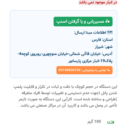
در انبار موجود نمی باشد
🛵 مسیریابی و یا گرفتن اسنپ
🗺️ اطلاعات مبدا ارسال:
استان:
فارس
شهر:
شیراز
آدرس:
خیابان قاآنی شمالی-خیابان منوچهری-روبروی کوچه4-
پلاک19-انبار مرکزی پارسانور
📞 تماس با پشتیبانی: 09190836720
این دستگاه
در حجم کوچک با دقت و ثبات در تکرار و قابلیت پلمپ
شدن پانل (جهت عدم دسترسی و تغییرات توسط افراد متفرقه
)طراحی و ساخته شده است. کارآیی این دستگاه به صورت تایمر
تأخیر در وصل می باشد و کاربرد آن در مراکز صنعتی می باشد.
وزن
100 گرم