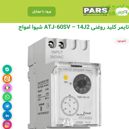
رد کردن به ناوبری
منو
ورود با موبایل
رد کردن به محتوای اصلی
تایمر کلید روغنی ATJ-60SV – 14J2 شیوا امواج
ناموجود