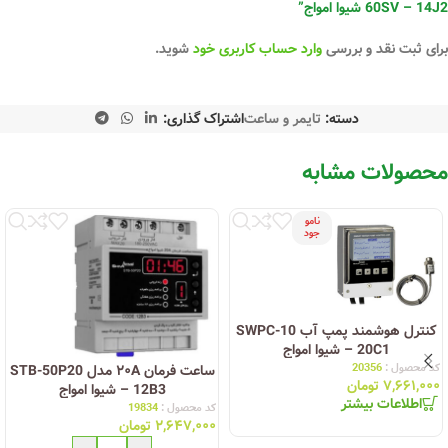
60SV – 14J2 شیوا امواج”
برای ثبت نقد و بررسی
وارد حساب کاربری خود
شوید.
دسته:
تایمر و ساعت
اشتراک گذاری:
محصولات مشابه
نامو
جود
کنترل هوشمند پمپ آب SWPC-10
– 20C1 شیوا امواج
کد محصول :
20356
ساعت فرمان ۲۰A مدل STB-50P20
۷,۶۶۱,۰۰۰
تومان
– 12B3 شیوا امواج
اطلاعات بیشتر
کد محصول :
19834
۲,۶۴۷,۰۰۰
تومان