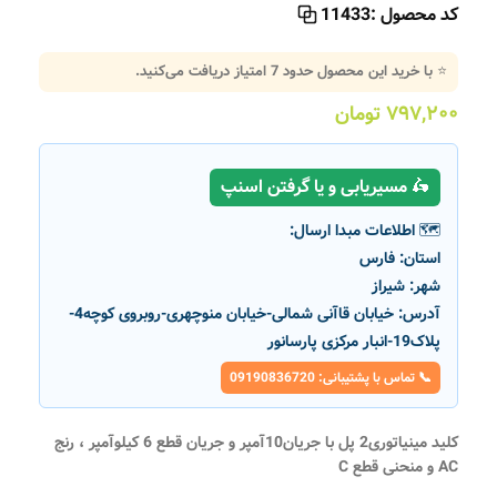
کد محصول :
11433
⭐ با خرید این محصول حدود
7
امتیاز دریافت می‌کنید.
۷۹۷,۲۰۰
تومان
🛵 مسیریابی و یا گرفتن اسنپ
🗺️ اطلاعات مبدا ارسال:
استان:
فارس
شهر:
شیراز
آدرس:
خیابان قاآنی شمالی-خیابان منوچهری-روبروی کوچه4-
پلاک19-انبار مرکزی پارسانور
📞 تماس با پشتیبانی: 09190836720
کلید مینیاتوری2 پل با جریان10آمپر و جریان قطع 6 کیلوآمپر ، رنج
AC و منحنی قطع C