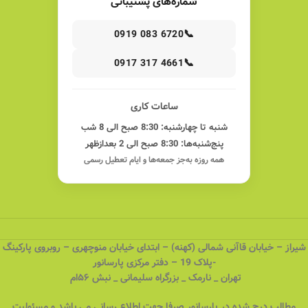
شماره‌های پشتیبانی
📞
0919 083 6720
📞
0917 317 4661
ساعات کاری
شنبه تا چهارشنبه: 8:30 صبح الی 8 شب
پنج‌شنبه‌ها: 8:30 صبح الی 2 بعدازظهر
همه روزه به‌جز جمعه‌ها و ایام تعطیل رسمی
شیراز – خیابان قاآنی شمالی (کهنه) – ابتدای خیابان منوچهری – روبروی پارکینگ
-پلاک 19 – دفتر مرکزی پارسانور
تهران _ نارمک _ بزرگراه سلیمانی _ نبش ۵۶ام
مطالب درج شده در پارسانور صرفا جهت اطلاع رسانی می باشد و مسئولیت