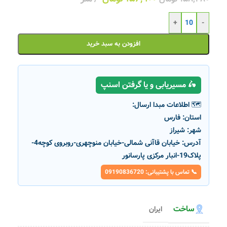
+
-
افزودن به سبد خرید
🛵 مسیریابی و یا گرفتن اسنپ
🗺️ اطلاعات مبدا ارسال:
استان:
فارس
شهر:
شیراز
آدرس:
خیابان قاآنی شمالی-خیابان منوچهری-روبروی کوچه4-
پلاک19-انبار مرکزی پارسانور
📞 تماس با پشتیبانی: 09190836720
ساخت
ایران