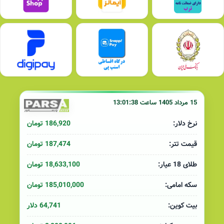
15 مرداد 1405 ساعت 13:01:38
186,920 تومان
نرخ دلار:
187,474 تومان
قیمت تتر:
18,633,100 تومان
طلای 18 عیار:
185,010,000 تومان
سکه امامی:
64,741 دلار
بیت کوین: