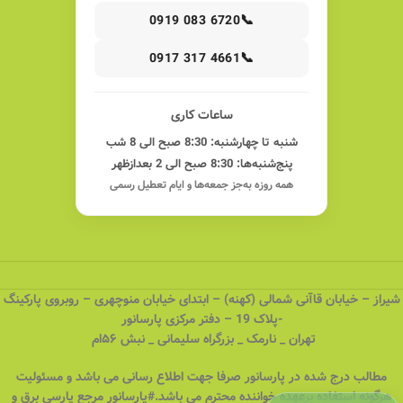
📞
0919 083 6720
📞
0917 317 4661
ساعات کاری
شنبه تا چهارشنبه: 8:30 صبح الی 8 شب
پنج‌شنبه‌ها: 8:30 صبح الی 2 بعدازظهر
همه روزه به‌جز جمعه‌ها و ایام تعطیل رسمی
شیراز – خیابان قاآنی شمالی (کهنه) – ابتدای خیابان منوچهری – روبروی پارکینگ
-پلاک 19 – دفتر مرکزی پارسانور
تهران _ نارمک _ بزرگراه سلیمانی _ نبش ۵۶ام
مطالب درج شده در پارسانور صرفا جهت اطلاع رسانی می باشد و مسئولیت
هرگونه استفاده برعهده خواننده محترم می باشد.#پارسانور مرجع پارسی برق و