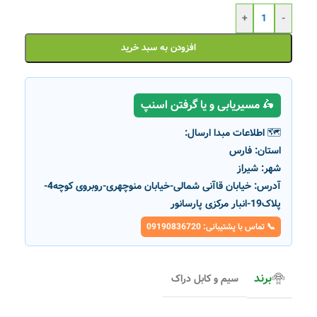
+
-
افزودن به سبد خرید
🛵 مسیریابی و یا گرفتن اسنپ
🗺️ اطلاعات مبدا ارسال:
استان:
فارس
شهر:
شیراز
آدرس:
خیابان قاآنی شمالی-خیابان منوچهری-روبروی کوچه4-
پلاک19-انبار مرکزی پارسانور
📞 تماس با پشتیبانی: 09190836720
برند
سیم و کابل دراک