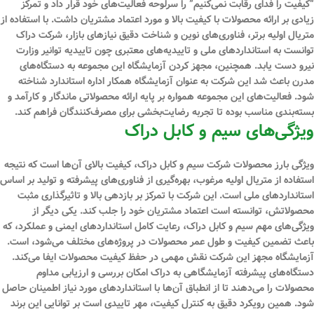
“کیفیت را فدای رقابت نمی‌کنیم” را سرلوحه فعالیت‌های خود قرار داد و تمرکز
زیادی بر ارائه محصولات با کیفیت بالا و مورد اعتماد مشتریان داشت. با استفاده از
متریال اولیه برتر، فناوری‌های نوین و شناخت دقیق نیازهای بازار، شرکت دراک
توانست به استانداردهای ملی و تاییدیه‌های معتبری چون تاییدیه توانیر وزارت
نیرو دست یابد. همچنین، مجهز کردن آزمایشگاه این مجموعه به دستگاه‌های
مدرن باعث شد این شرکت به عنوان آزمایشگاه همکار اداره استاندارد شناخته
شود. فعالیت‌های این مجموعه همواره بر پایه ارائه محصولاتی ماندگار و کارآمد و
بسته‌بندی مناسب بوده تا تجربه رضایت‌بخشی برای مصرف‌کنندگان فراهم کند.
ویژگی‌های سیم و کابل دراک
ویژگی بارز محصولات شرکت سیم و کابل دراک، کیفیت بالای آن‌ها است که نتیجه
استفاده از متریال اولیه مرغوب، بهره‌گیری از فناوری‌های پیشرفته و تولید بر اساس
استانداردهای ملی است. این شرکت با تمرکز بر بازدهی بالا و تاثیرگذاری مثبت
محصولاتش، توانسته است اعتماد مشتریان خود را جلب کند. یکی دیگر از
ویژگی‌های مهم سیم و کابل دراک، رعایت کامل استانداردهای ایمنی و عملکرد، که
باعث تضمین کیفیت و طول عمر محصولات در پروژه‌های مختلف می‌شود، است.
آزمایشگاه مجهز این شرکت نقش مهمی در حفظ کیفیت محصولات ایفا می‌کند.
دستگاه‌های پیشرفته آزمایشگاهی به دراک امکان بررسی و ارزیابی مداوم
محصولات را می‌دهند تا از انطباق آن‌ها با استانداردهای مورد نیاز اطمینان حاصل
شود. همین رویکرد دقیق به کنترل کیفیت، مهر تاییدی است بر توانایی این برند