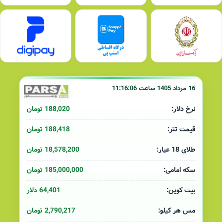
16 مرداد 1405 ساعت 11:16:06
188,020 تومان
نرخ دلار:
188,418 تومان
قیمت تتر:
18,578,200 تومان
طلای 18 عیار:
185,000,000 تومان
سکه امامی:
64,401 دلار
بیت کوین:
2,790,217 تومان
مس هر کیلو: