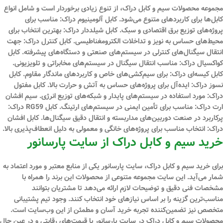
مجموعه محصولات سیم و کابل دراک، از تنوع زیادی برخوردار است و شامل انواع
کابل‌ها برای کاربردهای متنوع می‌شود. کابل آلومینیوم دراک: مناسب برای
پروژه‌های توزیع برق اقتصادی و سبک. کابل شیلددار دراک: بهترین انتخاب برای
محیط‌های حساس به نویز و تداخلات الکترومغناطیسی. کابل کنترل دراک: جهت
انتقال سیگنال‌های کنترلی در سیستم‌های صنعتی و دستگاه‌های پیشرفته. کابل
کواکسیال دراک: مناسب انتقال سیگنال در سیستم‌های مخابراتی و تلویزیونی.
کابل کیسه‌ای دراک: برای سیم‌کشی‌های خاص و کاربردهای ماندگار مقاوم. کابل
نسوز دراک: ایده‌آل برای پروژه‌های حساس به آتش و حرارت بالا. کابل مفتول
دراک: مورد استفاده در سیستم‌های پایدار و شبکه‌های توزیع انرژی. سیم افشان
ارت دراک: مناسب برای تأمین ایمنی در سیستم‌های ارتینگ. کابل RG59 دراک:
پرکاربرد در صنعت دوربین‌های مداربسته و انتقال دقیق سیگنال‌ها. کابل افشان
دراک: انتخاب مناسب برای پروژه‌های خانگی و معمولی به دلیل انعطاف‌پذیری بالا.
خرید سیم و کابل دراک از سایت پارسانور
برای خرید سیم و کابل دراک، سایت پارسانور یکی از منابع معتبر و مورد اعتماد به
شمار می‌آید. این سایت مجموعه متنوعی از محصولات این برند را همراه با
مشخصات فنی دقیق و توضیحات لازم ارائه می‌دهد تا مشتریان بتوانند
مناسب‌ترین گزینه را بر اساس نیازهای خود انتخاب کنند. وجود تیم پشتیبانی
متخصص نیز تضمین‌کننده تجربه خرید آسان و مطمئن از این وب‌سایت است.
محصولات سیم و کابل دراک در سایت پارسانور با قیمت‌های رقابتی و در عین حال