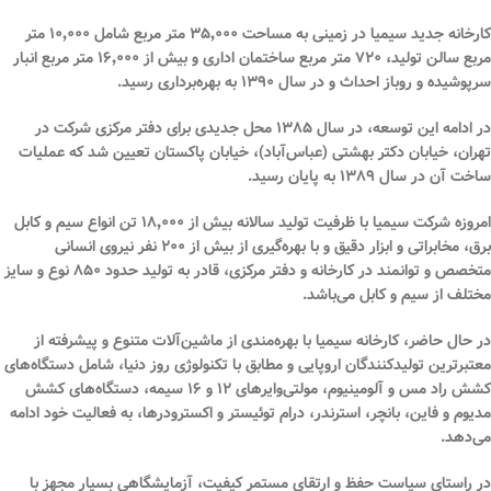
کارخانه جدید سیمیا در زمینی به مساحت
۳۵٬۰۰۰ متر مربع
شامل
۱۰٬۰۰۰ متر
مربع سالن تولید
،
۷۲۰ متر مربع ساختمان اداری
و بیش از
۱۶٬۰۰۰ متر مربع انبار
سرپوشیده و روباز
احداث و در سال
۱۳۹۰
به بهره‌برداری رسید.
در ادامه این توسعه، در سال
۱۳۸۵
محل جدیدی برای دفتر مرکزی شرکت در
تهران، خیابان دکتر بهشتی (عباس‌آباد)، خیابان پاکستان تعیین شد که عملیات
ساخت آن در سال
۱۳۸۹
به پایان رسید.
امروزه شرکت سیمیا با
ظرفیت تولید سالانه بیش از ۱۸٬۰۰۰ تن
انواع سیم و کابل
برق، مخابراتی و ابزار دقیق و با بهره‌گیری از
بیش از ۲۰۰ نفر نیروی انسانی
متخصص و توانمند
در کارخانه و دفتر مرکزی، قادر به تولید حدود
۸۵۰ نوع و سایز
مختلف از سیم و کابل می‌باشد.
در حال حاضر، کارخانه سیمیا با بهره‌مندی از
ماشین‌آلات متنوع و پیشرفته
از
معتبرترین تولیدکنندگان اروپایی و مطابق با تکنولوژی روز دنیا، شامل دستگاه‌های
کشش راد مس و آلومینیوم، مولتی‌وایرهای ۱۲ و ۱۶ سیمه، دستگاه‌های کشش
مدیوم و فاین، بانچر، استرندر، درام توئیستر و اکسترودرها، به فعالیت خود ادامه
می‌دهد.
در راستای سیاست حفظ و ارتقای مستمر کیفیت، آزمایشگاهی بسیار مجهز با