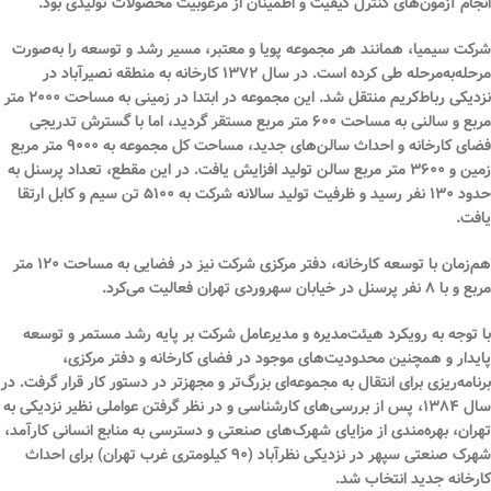
انجام آزمون‌های کنترل کیفیت و اطمینان از مرغوبیت محصولات تولیدی بود.
شرکت سیمیا، همانند هر مجموعه پویا و معتبر، مسیر رشد و توسعه را به‌صورت
مرحله‌به‌مرحله طی کرده است. در سال
۱۳۷۲
کارخانه به منطقه
نصیرآباد
در
نزدیکی رباط‌کریم منتقل شد. این مجموعه در ابتدا در زمینی به مساحت
۲۰۰۰ متر
مربع
و سالنی به مساحت
۶۰۰ متر مربع
مستقر گردید، اما با گسترش تدریجی
فضای کارخانه و احداث سالن‌های جدید، مساحت کل مجموعه به
۹۰۰۰ متر مربع
زمین
و
۳۶۰۰ متر مربع سالن تولید
افزایش یافت. در این مقطع، تعداد پرسنل به
حدود
۱۳۰ نفر
رسید و ظرفیت تولید سالانه شرکت به
۵۱۰۰ تن سیم و کابل
ارتقا
یافت.
هم‌زمان با توسعه کارخانه، دفتر مرکزی شرکت نیز در فضایی به مساحت
۱۲۰ متر
مربع
و با
۸ نفر پرسنل
در خیابان سهروردی تهران فعالیت می‌کرد.
با توجه به رویکرد هیئت‌مدیره و مدیرعامل شرکت بر پایه
رشد مستمر و توسعه
پایدار
و همچنین محدودیت‌های موجود در فضای کارخانه و دفتر مرکزی،
برنامه‌ریزی برای انتقال به مجموعه‌ای بزرگ‌تر و مجهزتر در دستور کار قرار گرفت. در
سال
۱۳۸۴
، پس از بررسی‌های کارشناسی و در نظر گرفتن عواملی نظیر نزدیکی به
تهران، بهره‌مندی از مزایای شهرک‌های صنعتی و دسترسی به منابع انسانی کارآمد،
شهرک صنعتی سپهر
در نزدیکی نظرآباد (۹۰ کیلومتری غرب تهران) برای احداث
کارخانه جدید انتخاب شد.