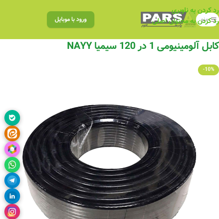
رد کردن به ناوبری
منو
ورود با موبایل
رد کردن به محتوای اصلی
کابل آلومینیومی 1 در 120 سیمیا NAYY
-10%