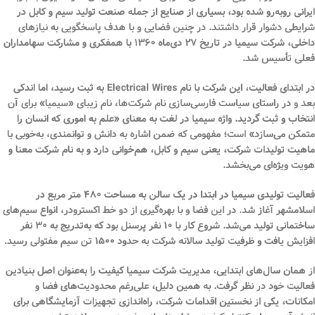
ایرانی روبه‌رو شده بود، بسیاری از صنایع از جمله صنعت تولید سیم و کابل در
شرایطی دشوار قرار داشتند. در چنین فضایی و با هدف پاسخگویی به نیازهای
داخلی، شرکت
سیمیا
در تاریخ
۲۷ دی‌ماه ۱۳۶۰
با همفکری و مشارکت سهامداران
فعلی تأسیس شد.
در ابتدای فعالیت، این شرکت با نام
Electrical Wires
به ثبت رسید، اما اندکی
بعد و در راستای سیاست فارسی‌سازی نام شرکت‌ها، نام زیبای
«سیمیا»
برای آن
انتخاب و ثبت گردید. واژه سیمیا در لغت به معنای «علم به اموری که انسان را
متمکن می‌سازد» است؛ مفهومی که ضمن اشاره به دانش و توانمندی، به‌خوبی با
ماهیت تولیدات شرکت، یعنی سیم و کابل، هم‌خوانی دارد و به نام شرکت معنا و
هویت ویژه‌ای می‌بخشد.
فعالیت تولیدی سیمیا در ابتدا در یک سالن به مساحت
۴۸۰ متر مربع
در
اسلامشهر آغاز شد. در این فضا و با بهره‌گیری از
دو خط اکسترودر
، انواع سیم‌های
ساختمانی تولید می‌شد. شروع کار با
۱۰ نفر پرسنل
بود که به‌تدریج به
۳۰ نفر
افزایش یافت و ظرفیت تولید سالانه شرکت به حدود
۱۵۰۰ تن سیم مفتولی
رسید.
از همان سال‌های ابتدایی، مدیریت شرکت سیمیا کیفیت را به‌عنوان اصل بنیادین
فعالیت خود در نظر گرفت. به همین دلیل، علی‌رغم محدودیت‌های فضا و
امکانات، یکی از نخستین اقدامات شرکت،
راه‌اندازی تجهیزات آزمایشگاهی
برای