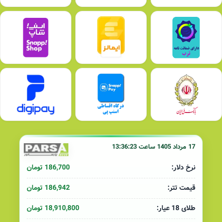
17 مرداد 1405 ساعت 13:36:23
186,700 تومان
نرخ دلار:
186,942 تومان
قیمت تتر:
18,910,800 تومان
طلای 18 عیار: