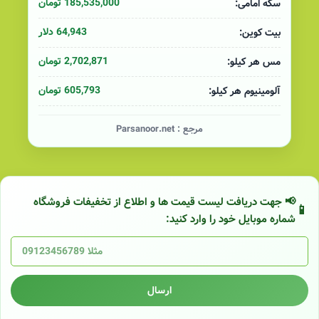
185,535,000 تومان
سکه امامی:
64,943 دلار
بیت کوین:
2,702,871 تومان
مس هر کیلو:
605,793 تومان
آلومینیوم هر کیلو:
مرجع :
Parsanoor.net
📢 جهت دریافت لیست قیمت ها و اطلاع از تخفیفات فروشگاه
شماره موبایل خود را وارد کنید:
ارسال