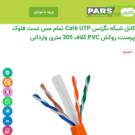
رد کردن به ناوبری
منو
ورود با موبایل
رد کردن به محتوای اصلی
کابل شبکه نگزنس Cat6 UTP تمام مس تست فلوک
پرمننت روکش PVC کلاف 305 متری وارداتی
ناموجود