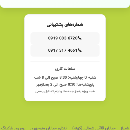
شماره‌های پشتیبانی
📞
0919 083 6720
📞
0917 317 4661
ساعات کاری
شنبه تا چهارشنبه: 8:30 صبح الی 8 شب
پنج‌شنبه‌ها: 8:30 صبح الی 2 بعدازظهر
همه روزه به‌جز جمعه‌ها و ایام تعطیل رسمی
شیراز – خیابان قاآنی شمالی (کهنه) – ابتدای خیابان منوچهری – روبروی پارکینگ