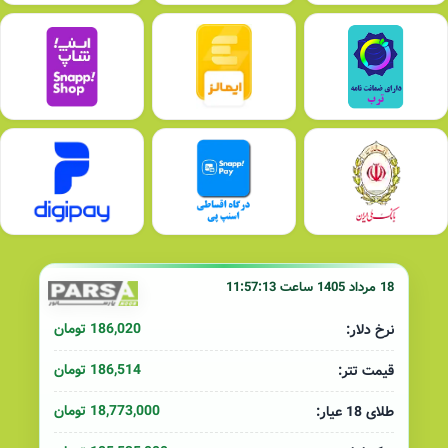
18 مرداد 1405 ساعت 11:57:13
186,020 تومان
نرخ دلار:
186,514 تومان
قیمت تتر:
18,773,000 تومان
طلای 18 عیار: