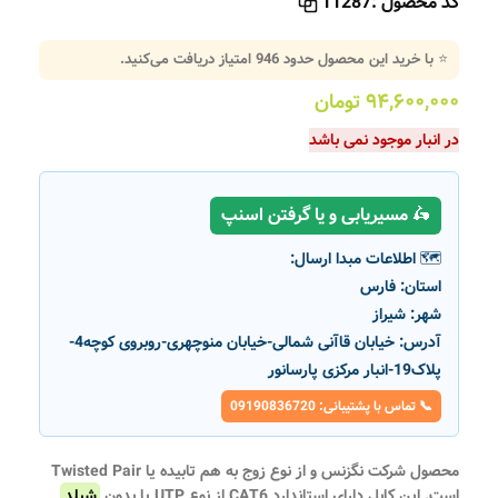
کد محصول :
11287
⭐ با خرید این محصول حدود
946
امتیاز دریافت می‌کنید.
۹۴,۶۰۰,۰۰۰
تومان
در انبار موجود نمی باشد
🛵 مسیریابی و یا گرفتن اسنپ
🗺️ اطلاعات مبدا ارسال:
استان:
فارس
شهر:
شیراز
آدرس:
خیابان قاآنی شمالی-خیابان منوچهری-روبروی کوچه4-
پلاک19-انبار مرکزی پارسانور
📞 تماس با پشتیبانی: 09190836720
محصول شرکت نگزنس و از نوع زوج به هم تابیده یا Twisted Pair
است. این کابل دارای استاندارد CAT6 از نوع UTP یا بدون
شیلد