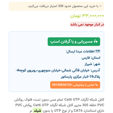
⭐ با خرید این محصول حدود
330
امتیاز دریافت می‌کنید.
۳۳,۰۰۰,۰۰۰
تومان
در انبار موجود نمی باشد
🛵 مسیریابی و یا گرفتن اسنپ
🗺️ اطلاعات مبدا ارسال:
استان:
فارس
شهر:
شیراز
آدرس:
خیابان قاآنی شمالی-خیابان منوچهری-روبروی کوچه4-
پلاک19-انبار مرکزی پارسانور
📞 تماس با پشتیبانی: 09190836720
کابل شبکه لگراند Cat6 UTP تمام مس بدون تست فلوک روکش
PVC حلقه 305 متری کابل شبکه لگراند Cat6 UTP روکش PVC
دارای استاندارد CAT6 و از نوع UTP یا بدون
شیلد
م