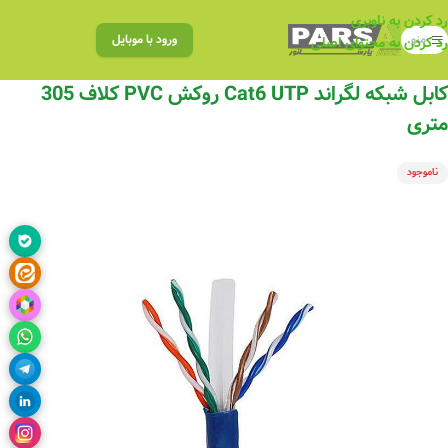
رد کردن به ناوبری
منو
ورود با موبایل
رد کردن به محتوای اصلی
کابل شبکه لگراند Cat6 UTP روکش PVC کلاف 305
متری
ناموجود