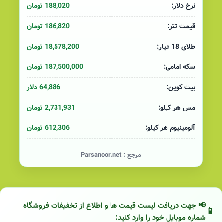
188,020 تومان
نرخ دلار:
186,820 تومان
قیمت تتر:
18,578,200 تومان
طلای 18 عیار:
187,500,000 تومان
سکه امامی:
64,886 دلار
بیت کوین:
2,731,931 تومان
مس هر کیلو:
612,306 تومان
آلومینیوم هر کیلو:
مرجع :
Parsanoor.net
📢 جهت دریافت لیست قیمت ها و اطلاع از تخفیفات فروشگاه
شماره موبایل خود را وارد کنید: