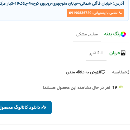
آدرس:
خیابان قاآنی شمالی-خیابان منوچهری-روبروی کوچه4-پلاک19-انبار مرکزی پارسانور
📞 تماس با پشتیبانی: 09190836720
رنگ بدنه
سفید
,
مشکی
جریان
2.1 آمپر
مقایسه
افزودن به علاقه مندی
19
نفر در حال مشاهده این محصول هستند!
ناموج
ناموج
ود
ود
📥 دانلود کاتالوگ محصول
شارژر 12 ولت 6 آمپر مدل S-1 نوسان
الکتریک
کد محصول :
27569
 آمپر مدل S-4 نوسان
۷,۸۰۰,۰۰۰
تومان