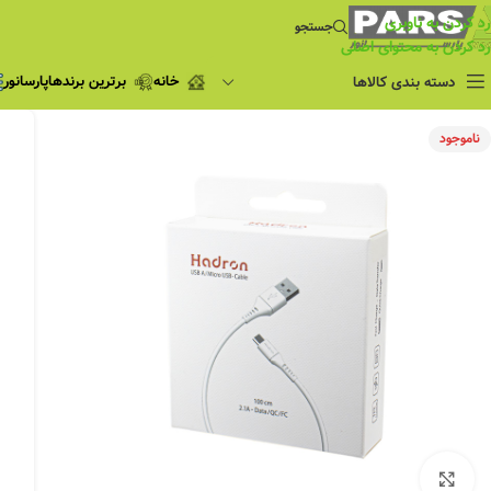
رد کردن به ناوبری
جستجو
رد کردن به محتوای اصلی
خانه
برترین برندها
پارسانور
دسته بندی کالاها
فروش ویژه
ناموجود
چراغ مطالعه
فروش ویژه
چراغ اضطراری و
شارژی
لامپ
ریسه شلنگی و لاین نوری
پروژکتور و نورافکن
چراغ
چراغ خطی
چراغ توکار
چراغ آویز
بزرگنمایی تصویر
چراغ استادیومی