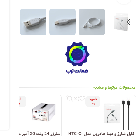
چراغ خیابانی
چراغ محوطه
چراغ سقفی (هالوژن)
چراغ تونلی-آسانسوری
چراغ جت لایت
چراغ چشمی (پارکتی)
محصولات مرتبط و مشابه
ناموج
ناموج
ود
ود
کابل شارژ و دیتا هادرون مدل HTC-C-
شارژر 24 ولت 20