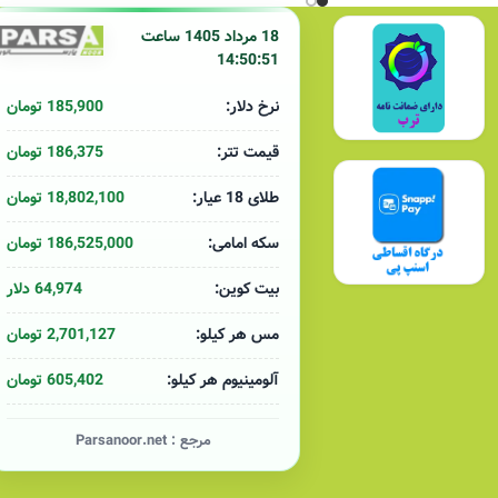
18 مرداد 1405 ساعت
14:50:51
185,900 تومان
نرخ دلار:
186,375 تومان
قیمت تتر:
18,802,100 تومان
طلای 18 عیار:
186,525,000 تومان
سکه امامی:
64,974 دلار
بیت کوین:
2,701,127 تومان
مس هر کیلو:
605,402 تومان
آلومینیوم هر کیلو:
مرجع :
Parsanoor.net