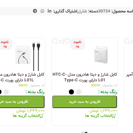
سه محصول:
30724
دسته:
شارژر
اشتراک گذاری:
ناموج
ناموج
ود
ود
 24 ولت تمام اتوماتيك 10 آمپر
کابل شارژ و دیتا هادرون مدل HTC-C-
L01 دارای پورت Type-C
L01L دارای پورت Type-C
کد محصول :
30694
کد محصول :
30693
رنگ بدنه
رنگ بدنه
افزودن به سبد خرید
افزودن به سبد خر
۱,۲۴۹,۰۰۰
تومان
۱,۳۴۹,۰۰۰
تومان
انتخاب گزینه ها
انتخاب گزینه ها