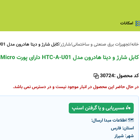
امکانات
خانه
/
تجهیزات برق صنعتی و ساختمانی
/
شارژر
/
کابل شارژ و دیتا هادرون مدل HTC-A-U01 دارای پورت USB Micro
کابل شارژ و دیتا هادرون مدل HTC-A-U01 دارای پورت USB Micro
کد محصول :
30724
در حال حاضر این محصول در انبار موجود نیست و در دسترس نمی باشد.
🛵 مسیریابی و یا گرفتن اسنپ
🗺️ اطلاعات مبدا ارسال:
استان:
فارس
شهر:
شیراز