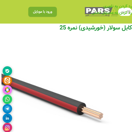
رد کردن به ناوبری
منو
ورود با موبایل
رد کردن به محتوای اصلی
کابل سولار (خورشیدی) نمره 25