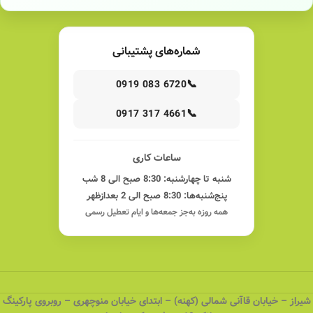
شماره‌های پشتیبانی
📞
0919 083 6720
📞
0917 317 4661
ساعات کاری
شنبه تا چهارشنبه: 8:30 صبح الی 8 شب
پنج‌شنبه‌ها: 8:30 صبح الی 2 بعدازظهر
همه روزه به‌جز جمعه‌ها و ایام تعطیل رسمی
شیراز – خیابان قاآنی شمالی (کهنه) – ابتدای خیابان منوچهری – روبروی پارکینگ