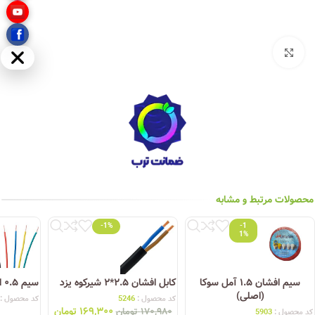
بزرگنمایی تصویر
مخفی
محصولات مرتبط و مشابه
-1%
-1
1%
سیم افشان ۱.۵ آمل سوکا
کابل افشان ۲.۵*۲ شیرکوه یزد
سیم ۰.۵ افشان شیرکوه یزد
(اصلی)
کد محصول :
5246
کد محصول :
۱۶۹,۳۰۰
تومان
۱۷۰,۹۸۰
تومان
کد محصول :
5903