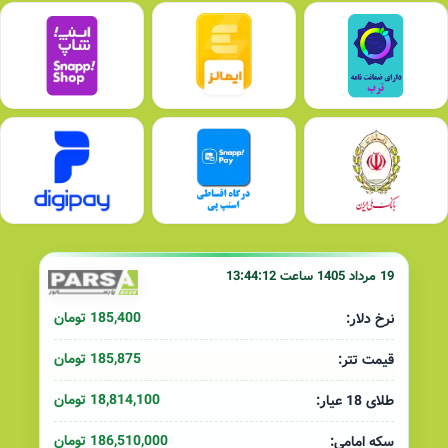
19 مرداد 1405 ساعت 13:44:12
185,400 تومان
نرخ دلار:
185,875 تومان
قیمت تتر:
18,814,100 تومان
طلای 18 عیار:
186,510,000 تومان
سکه امامی: