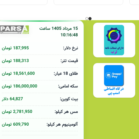
15 مرداد 1405 ساعت
10:16:48
187,995 تومان
نرخ دلار:
188,313 تومان
قیمت تتر:
18,561,600 تومان
طلای 18 عیار:
186,000,000 تومان
سکه امامی:
64,827 دلار
بیت کوین:
2,781,950 تومان
مس هر کیلو:
609,790 تومان
آلومینیوم هر کیلو: