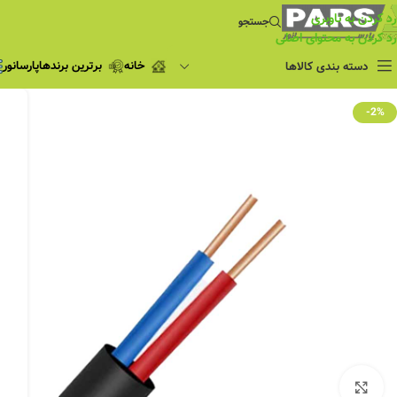
رد کردن به ناوبری
جستجو
رد کردن به محتوای اصلی
خانه
برترین برندها
پارسانور
دسته بندی کالاها
فروش ویژه
-2%
چراغ مطالعه
فروش ویژه
چراغ اضطراری و
شارژی
لامپ
ریسه شلنگی و لاین نوری
پروژکتور و نورافکن
چراغ
چراغ خطی
چراغ توکار
چراغ آویز
بزرگنمایی تصویر
چراغ استادیومی