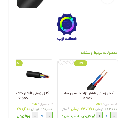
چراغ خیابانی
چراغ محوطه
چراغ سقفی (هالوژن)
چراغ تونلی-آسانسوری
چراغ جت لایت
محصولات مرتبط و مشابه
چراغ چشمی (پارکتی)
-2%
-2%
کابل زمینی افشار نژاد خراسان سایز
کابل زمینی افشار نژاد خراسان سای
5×2.5
2×2.5
کد محصول :
7321
کد محصول :
7342
۲۳۷,۲۰۰
تومان
متر
۴۷۰,۴۰۰
تومان
مت
۲۴۲,۰۰۰
تومان
۴۸۰,۰۰۰
تومان
افزودن به سبد خرید
افزودن به سبد خری
+
-
+
-