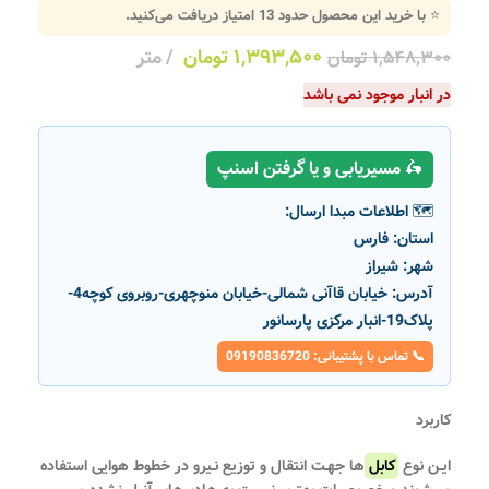
⭐ با خرید این محصول حدود
13
امتیاز دریافت می‌کنید.
۱,۳۹۳,۵۰۰
تومان
متر
۱,۵۴۸,۳۰۰
تومان
در انبار موجود نمی باشد
🛵 مسیریابی و یا گرفتن اسنپ
🗺️ اطلاعات مبدا ارسال:
استان:
فارس
شهر:
شیراز
آدرس:
خیابان قاآنی شمالی-خیابان منوچهری-روبروی کوچه4-
پلاک19-انبار مرکزی پارسانور
📞 تماس با پشتیبانی: 09190836720
کاربرد
ایـن نوع
کابل
‌ها جهـت انتقال و توزیع نـیرو در خطوط هوایی استفاده