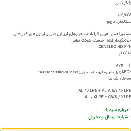
ولتاژ نامی
۰.۶/۱kV
استاندارد مرجع
دسـتورالعمل تعیین الزامات، معیارهای ارزیابی فنی و آزمون‌های کابل‌های
خودنگهدار فشار ضعیف شرکت توانیر.
CENELEC HD ۶۲۶
کد کابل
A۲X – T
*ABC
(کابل‌های بهم تابیده شده هوایی)ABC:Aerial Bundled Cables*
ساختار لایه‌ها
AL / XLPE + AL Alloy / XLPE
AL / XLPE + GWS / XLPE
درباره سیمیا
شرایط ارسال و تحویل