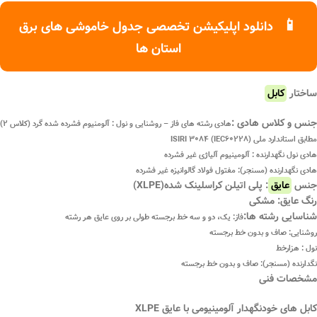
📱
دانلود اپلیکیشن تخصصی جدول خاموشی های برق
استان ها
ساختار
کابل
جنس و کلاس هادی :
هادی رشته های فاز – روشنایی و نول : آلومنیوم فشرده شده گرد (کلاس ۲)
مطابق استاندارد ملی ISIRI ۳۰۸۴ (IEC۶۰۲۲۸)
هادی نول نگهدارنده : آلومینیوم آلیاژی غیر فشرده
هادی نگهدارنده (مسنجر): مفتول فولاد گالوانیزه غیر فشرده
جنس
عایق
: پلی اتیلن کراسلینک شده(XLPE)
رنگ عایق: مشکی
شناسایی رشته ها:
فاز: یک، دو و سه خط برجسته طولی بر روی عایق هر رشته
روشنایی: صاف و بدون خط برجسته
نول : هزارخط
نگدارنده (مسنجر): صاف و بدون خط برجسته
مشخصات فنی
کابل های خودنگهدار آلومینیومی با عایق XLPE