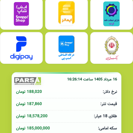
16 مرداد 1405 ساعت 16:26:14
188,020 تومان
نرخ دلار:
187,860 تومان
قیمت تتر:
18,578,200 تومان
طلای 18 عیار:
185,000,000 تومان
سکه امامی: