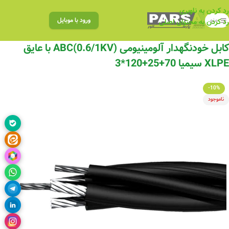
رد کردن به ناوبری
منو
ورود با موبایل
رد کردن به محتوای اصلی
کابل خودنگهدار آلومینیومی ABC(0.6/1KV) با عایق
XLPE سیمیا 70+25+120*3
-10%
ناموجود