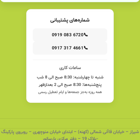
شماره‌های پشتیبانی
📞
0919 083 6720
📞
0917 317 4661
ساعات کاری
شنبه تا چهارشنبه: 8:30 صبح الی 8 شب
پنج‌شنبه‌ها: 8:30 صبح الی 2 بعدازظهر
همه روزه به‌جز جمعه‌ها و ایام تعطیل رسمی
شیراز – خیابان قاآنی شمالی (کهنه) – ابتدای خیابان منوچهری – روبروی پارکینگ
-پلاک 19 – دفتر مرکزی پارسانور