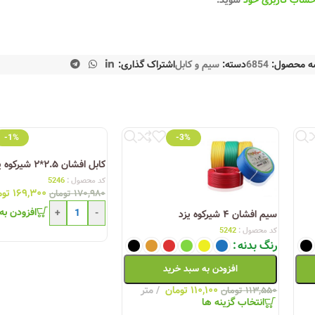
حساب کاربری خود
شوید.
ه محصول:
6854
دسته:
سیم و کابل
اشتراک گذاری:
-1%
-3%
کابل افشان ۲.۵*۲ شیرکوه یزد
کد محصول :
5246
۱۶۹,۳۰۰
توم
۱۷۰,۹۸۰
تومان
افزودن به
+
-
سیم افشان ۴ شیرکوه یزد
کد محصول :
5242
رنگ بدنه
افزودن به سبد خرید
۱۱۰,۱۰۰
تومان
متر
۱۱۳,۵۵۰
تومان
انتخاب گزینه ها