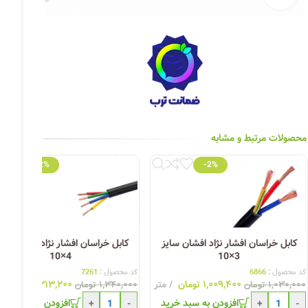
چراغ خیابانی
چراغ محوطه
چراغ سقفی (هالوژن)
چراغ تونلی-آسانسوری
چراغ جت لایت
محصولات مرتبط و مشابه
چراغ چشمی (پارکتی)
-2%
-2%
کابل خراسان افشار نژاد افشان سایز
کابل خراسان افشار نژاد افشان سای
4×10
3×10
کد محصول :
6866
کد محصول :
7261
۱,۰۰۹,۴۰۰
تومان
متر
۱,۳۱۳,۲۰۰
تومان
۱,۰۳۰,۰۰۰
تومان
۱,۳۴۰,۰۰۰
تومان
افزودن به سبد خرید
افزودن به سبد خری
+
-
+
-