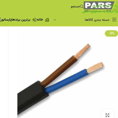
رد کردن به ناوبری
جستجو
رد کردن به محتوای اصلی
خانه
برترین برندها
پارسانور
دسته بندی کالاها
فروش ویژه
-2%
چراغ مطالعه
فروش ویژه
چراغ اضطراری و
شارژی
لامپ
ریسه شلنگی و لاین نوری
پروژکتور و نورافکن
چراغ
چراغ خطی
چراغ توکار
چراغ آویز
بزرگنمایی تصویر
چراغ استادیومی