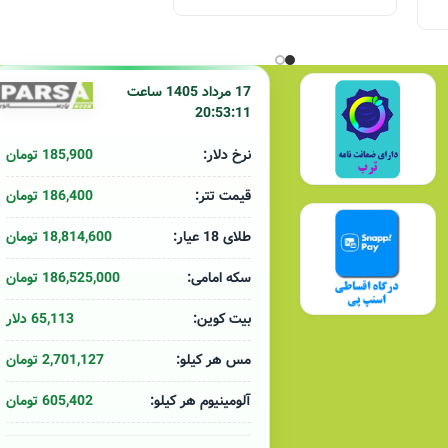
17 مرداد 1405 ساعت
20:53:11
185,900 تومان
نرخ دلار:
186,400 تومان
قیمت تتر:
18,814,600 تومان
طلای 18 عیار:
186,525,000 تومان
سکه امامی:
65,113 دلار
بیت کوین:
2,701,127 تومان
مس هر کیلو:
605,402 تومان
آلومینیوم هر کیلو: