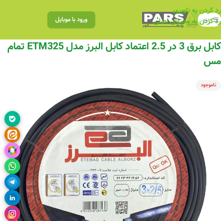
رد کردن به ناوبری
منو
ورود با موبایل
رد کردن به محتوای اصلی
کابل برق 3 در 2.5 اعتماد کابل البرز مدل ETM325 تمام
مس
ناموجود