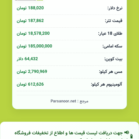
188,020 تومان
نرخ دلار:
187,862 تومان
قیمت تتر:
18,578,200 تومان
طلای 18 عیار:
185,000,000 تومان
سکه امامی:
64,432 دلار
بیت کوین:
2,790,969 تومان
مس هر کیلو:
612,626 تومان
آلومینیوم هر کیلو:
مرجع :
Parsanoor.net
📢 جهت دریافت لیست قیمت ها و اطلاع از تخفیفات فروشگاه