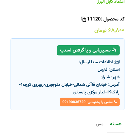
اعتماد کابل البرز
کد محصول :
11120
۶۸,۸۰۰
تومان
🛵 مسیریابی و یا گرفتن اسنپ
🗺️ اطلاعات مبدا ارسال:
استان:
فارس
شهر:
شیراز
آدرس:
خیابان قاآنی شمالی-خیابان منوچهری-روبروی کوچه4-
پلاک19-انبار مرکزی پارسانور
📞 تماس با پشتیبانی: 09190836720
هسته
مس