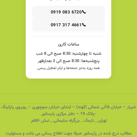
📞
0919 083 6720
📞
0917 317 4661
ساعات کاری
شنبه تا چهارشنبه: 8:30 صبح الی 8 شب
پنج‌شنبه‌ها: 8:30 صبح الی 2 بعدازظهر
همه روزه به‌جز جمعه‌ها و ایام تعطیل رسمی
شیراز – خیابان قاآنی شمالی (کهنه) – ابتدای خیابان منوچهری – روبروی پارکینگ
-پلاک 19 – دفتر مرکزی پارسانور
تهران _ نارمک _ بزرگراه سلیمانی _ نبش ۵۶ام
مطالب درج شده در پارسانور صرفا جهت اطلاع رسانی می باشد و مسئولیت