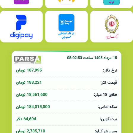
15 مرداد 1405 ساعت 08:02:53
187,995 تومان
نرخ دلار:
188,221 تومان
قیمت تتر:
18,561,600 تومان
طلای 18 عیار:
184,015,000 تومان
سکه امامی:
64,694 دلار
بیت کوین:
2,785,710 تومان
مس هر کیلو: