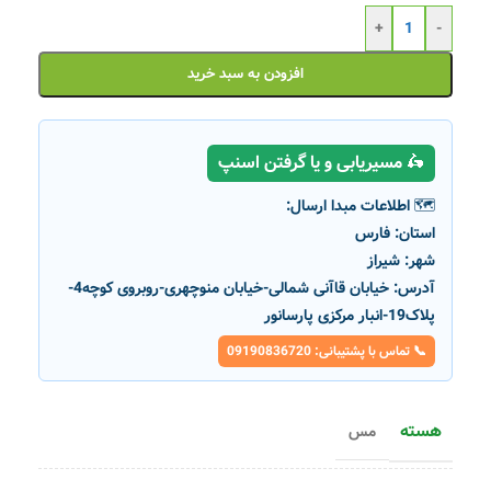
+
-
افزودن به سبد خرید
🛵 مسیریابی و یا گرفتن اسنپ
🗺️ اطلاعات مبدا ارسال:
استان:
فارس
شهر:
شیراز
آدرس:
خیابان قاآنی شمالی-خیابان منوچهری-روبروی کوچه4-
پلاک19-انبار مرکزی پارسانور
📞 تماس با پشتیبانی: 09190836720
هسته
مس