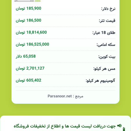
185,900 تومان
نرخ دلار:
186,500 تومان
قیمت تتر:
18,814,600 تومان
طلای 18 عیار:
186,525,000 تومان
سکه امامی:
65,058 دلار
بیت کوین:
2,701,127 تومان
مس هر کیلو:
605,402 تومان
آلومینیوم هر کیلو:
مرجع :
Parsanoor.net
📢 جهت دریافت لیست قیمت ها و اطلاع از تخفیفات فروشگاه