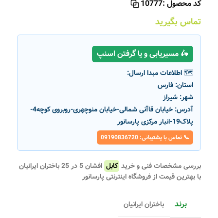
کد محصول :
10777
تماس بگیرید
🛵 مسیریابی و یا گرفتن اسنپ
🗺️ اطلاعات مبدا ارسال:
استان:
فارس
شهر:
شیراز
آدرس:
خیابان قاآنی شمالی-خیابان منوچهری-روبروی کوچه4-
پلاک19-انبار مرکزی پارسانور
📞 تماس با پشتیبانی: 09190836720
بررسی مشخصات فنی و خرید
کابل
افشان 5 در 25 باختران ایرانیان
با بهترین قیمت از فروشگاه اینترنتی پارسانور
برند
باختران ایرانیان