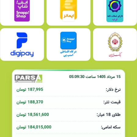
15 مرداد 1405 ساعت 05:09:30
187,995 تومان
نرخ دلار:
188,370 تومان
قیمت تتر:
18,561,600 تومان
طلای 18 عیار:
184,015,000 تومان
سکه امامی: