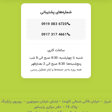
شماره‌های پشتیبانی
📞
0919 083 6720
📞
0917 317 4661
ساعات کاری
شنبه تا چهارشنبه: 8:30 صبح الی 8 شب
پنج‌شنبه‌ها: 8:30 صبح الی 2 بعدازظهر
همه روزه به‌جز جمعه‌ها و ایام تعطیل رسمی
شیراز – خیابان قاآنی شمالی (کهنه) – ابتدای خیابان منوچهری – روبروی پارکینگ
-پلاک 19 – دفتر مرکزی پارسانور