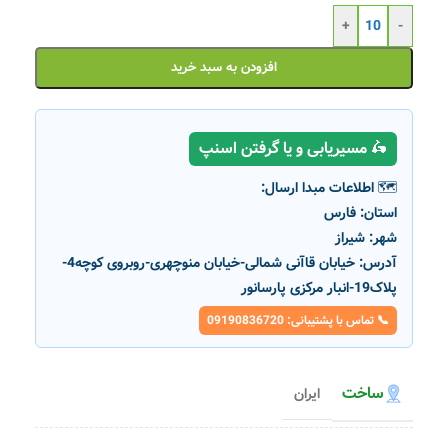
+
-
افزودن به سبد خرید
🛵 مسیریابی و یا گرفتن اسنپ
🗺️ اطلاعات مبدا ارسال:
استان:
فارس
شهر:
شیراز
آدرس:
خیابان قاآنی شمالی-خیابان منوچهری-روبروی کوچه4-
پلاک19-انبار مرکزی پارسانور
📞 تماس با پشتیبانی: 09190836720
ساخت
ایران