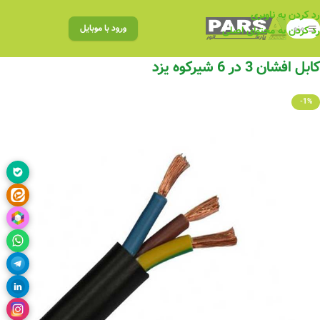
رد کردن به ناوبری
منو
ورود با موبایل
رد کردن به محتوای اصلی
کابل افشان 3 در 6 شیرکوه یزد
-1%