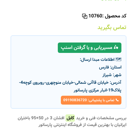
کد محصول :
10760
تماس بگیرید
🛵 مسیریابی و یا گرفتن اسنپ
🗺️ اطلاعات مبدا ارسال:
استان:
فارس
شهر:
شیراز
آدرس:
خیابان قاآنی شمالی-خیابان منوچهری-روبروی کوچه4-
پلاک19-انبار مرکزی پارسانور
📞 تماس با پشتیبانی: 09190836720
بررسی مشخصات فنی و خرید
کابل
افشان 3 در 50+95 باختران
ایرانیان با بهترین قیمت از فروشگاه اینترنتی پارسانور