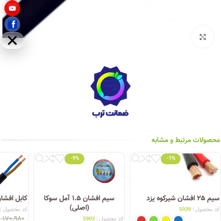
بزرگنمایی تصویر
مخفی
محصولات مرتبط و مشابه
-9%
-1%
سیم ۲۵ افشان شیرکوه یزد
سیم افشان ۱.۵ آمل سوکا
کابل افشان ۲.۵*۲ شیرکوه
(اصلی)
کد محصول :
5939
کد محصول :
۱۷۰,۹۸۰
ت
کد محصول :
5903