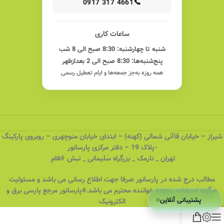
📞
0917 317 4661
ساعات کاری
شنبه تا چهارشنبه: 8:30 صبح الی 8 شب
پنج‌شنبه‌ها: 8:30 صبح الی 2 بعدازظهر
همه روزه به‌جز جمعه‌ها و ایام تعطیل رسمی
شیراز – خیابان قاآنی شمالی (کهنه) – ابتدای خیابان منوچهری – روبروی پارکینگ
-پلاک 19 – دفتر مرکزی پارسانور
تهران _ نارمک _ بزرگراه سلیمانی _ نبش ۵۶ام
مطالب درج شده در پارسانور صرفا جهت اطلاع رسانی می باشد و مسئولیت
هرگونه استفاده برعهده خواننده محترم می باشد.#پارسانور مرجع پارسی برق و
پشتیبانی آنلاین
الکترونیک