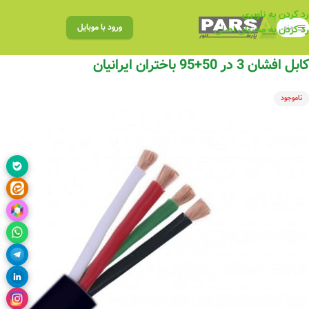
رد کردن به ناوبری
منو
ورود با موبایل
رد کردن به محتوای اصلی
کابل افشان 3 در 50+95 باختران ایرانیان
ناموجود