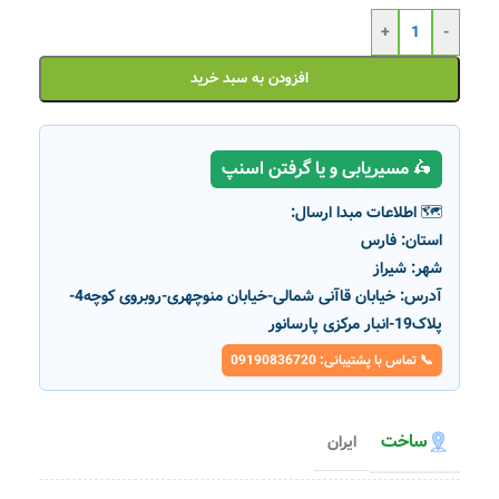
+
-
افزودن به سبد خرید
🛵 مسیریابی و یا گرفتن اسنپ
🗺️ اطلاعات مبدا ارسال:
استان:
فارس
شهر:
شیراز
آدرس:
خیابان قاآنی شمالی-خیابان منوچهری-روبروی کوچه4-
پلاک19-انبار مرکزی پارسانور
📞 تماس با پشتیبانی: 09190836720
ساخت
ایران