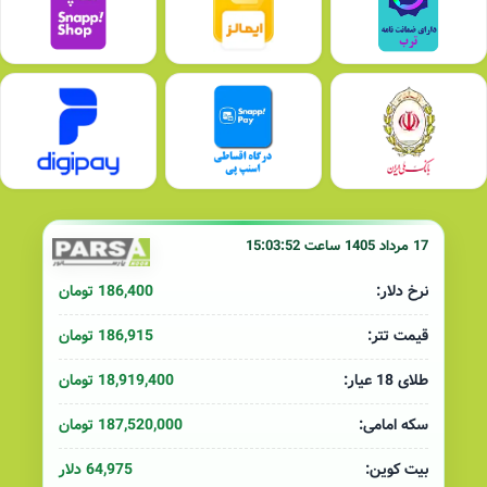
17 مرداد 1405 ساعت 15:03:52
186,400 تومان
نرخ دلار:
186,915 تومان
قیمت تتر:
18,919,400 تومان
طلای 18 عیار:
187,520,000 تومان
سکه امامی:
64,975 دلار
بیت کوین: