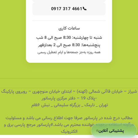
📞
0917 317 4661
ساعات کاری
شنبه تا چهارشنبه: 8:30 صبح الی 8 شب
پنج‌شنبه‌ها: 8:30 صبح الی 2 بعدازظهر
همه روزه به‌جز جمعه‌ها و ایام تعطیل رسمی
شیراز – خیابان قاآنی شمالی (کهنه) – ابتدای خیابان منوچهری – روبروی پارکینگ
-پلاک 19 – دفتر مرکزی پارسانور
تهران _ نارمک _ بزرگراه سلیمانی _ نبش ۵۶ام
مطالب درج شده در پارسانور صرفا جهت اطلاع رسانی می باشد و مسئولیت
هرگونه استفاده برعهده خواننده محترم می باشد.#پارسانور مرجع پارسی برق و
پشتیبانی آنلاین
الکترونیک