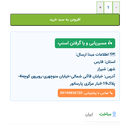
+
-
افزودن به سبد خرید
🛵 مسیریابی و یا گرفتن اسنپ
🗺️ اطلاعات مبدا ارسال:
استان:
فارس
شهر:
شیراز
آدرس:
خیابان قاآنی شمالی-خیابان منوچهری-روبروی کوچه4-
پلاک19-انبار مرکزی پارسانور
📞 تماس با پشتیبانی: 09190836720
ساخت
ایران