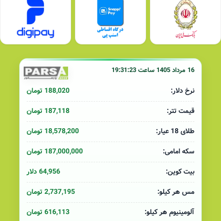
16 مرداد 1405 ساعت 19:31:23
188,020 تومان
نرخ دلار:
187,118 تومان
قیمت تتر:
18,578,200 تومان
طلای 18 عیار:
187,000,000 تومان
سکه امامی:
64,956 دلار
بیت کوین:
2,737,195 تومان
مس هر کیلو:
616,113 تومان
آلومینیوم هر کیلو: