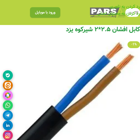
رد کردن به ناوبری
منو
ورود با موبایل
رد کردن به محتوای اصلی
کابل افشان ۲.۵*۲ شیرکوه یزد
-1%