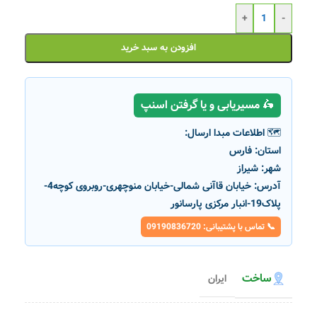
+
-
افزودن به سبد خرید
🛵 مسیریابی و یا گرفتن اسنپ
🗺️ اطلاعات مبدا ارسال:
استان:
فارس
شهر:
شیراز
آدرس:
خیابان قاآنی شمالی-خیابان منوچهری-روبروی کوچه4-
پلاک19-انبار مرکزی پارسانور
📞 تماس با پشتیبانی: 09190836720
ساخت
ایران