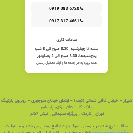
📞
0919 083 6720
📞
0917 317 4661
ساعات کاری
شنبه تا چهارشنبه: 8:30 صبح الی 8 شب
پنج‌شنبه‌ها: 8:30 صبح الی 2 بعدازظهر
همه روزه به‌جز جمعه‌ها و ایام تعطیل رسمی
شیراز – خیابان قاآنی شمالی (کهنه) – ابتدای خیابان منوچهری – روبروی پارکینگ
-پلاک 19 – دفتر مرکزی پارسانور
تهران _ نارمک _ بزرگراه سلیمانی _ نبش ۵۶ام
مطالب درج شده در پارسانور صرفا جهت اطلاع رسانی می باشد و مسئولیت
هرگونه استفاده برعهده خواننده محترم می باشد.#پارسانور مرجع پارسی برق و