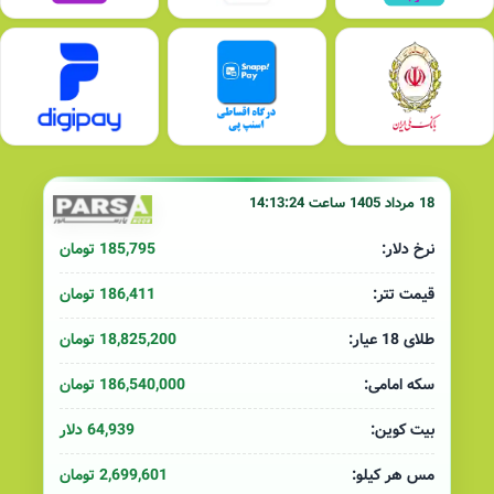
18 مرداد 1405 ساعت 14:13:24
185,795 تومان
نرخ دلار:
186,411 تومان
قیمت تتر:
18,825,200 تومان
طلای 18 عیار:
186,540,000 تومان
سکه امامی:
64,939 دلار
بیت کوین:
2,699,601 تومان
مس هر کیلو: