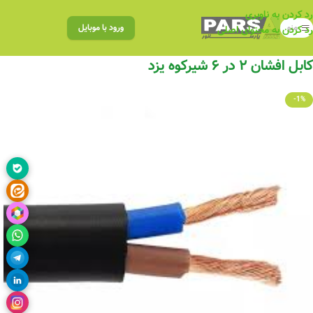
رد کردن به ناوبری
منو
ورود با موبایل
رد کردن به محتوای اصلی
کابل افشان ۲ در ۶ شیرکوه یزد
-1%