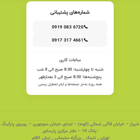
شماره‌های پشتیبانی
📞
0919 083 6720
📞
0917 317 4661
ساعات کاری
شنبه تا چهارشنبه: 8:30 صبح الی 8 شب
پنج‌شنبه‌ها: 8:30 صبح الی 2 بعدازظهر
همه روزه به‌جز جمعه‌ها و ایام تعطیل رسمی
شیراز – خیابان قاآنی شمالی (کهنه) – ابتدای خیابان منوچهری – روبروی پارکینگ
-پلاک 19 – دفتر مرکزی پارسانور
تهران _ نارمک _ بزرگراه سلیمانی _ نبش ۵۶ام