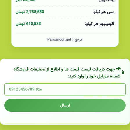
64,543 دلار
بیت کوین:
2,788,530 تومان
مس هر کیلو:
610,533 تومان
آلومینیوم هر کیلو:
مرجع :
Parsanoor.net
📢 جهت دریافت لیست قیمت ها و اطلاع از تخفیفات فروشگاه
شماره موبایل خود را وارد کنید:
ارسال