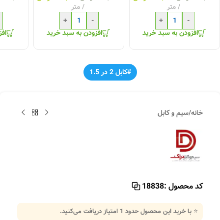
متر
متر
+
-
+
-
افزودن به سبد خرید
افزودن به سبد خرید
افز
#کابل 2 در 1.5
خانه
/
سیم و کابل
کد محصول :
18838
⭐ با خرید این محصول حدود
1
امتیاز دریافت می‌کنید.