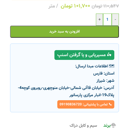
۱۰۱,۷۰۰
تومان
متر
۱۱۰,۵۴۷
تومان
+
-
افزودن به سبد خرید
🛵 مسیریابی و یا گرفتن اسنپ
🗺️ اطلاعات مبدا ارسال:
استان:
فارس
شهر:
شیراز
آدرس:
خیابان قاآنی شمالی-خیابان منوچهری-روبروی کوچه4-
پلاک19-انبار مرکزی پارسانور
📞 تماس با پشتیبانی: 09190836720
برند
سیم و کابل دراک