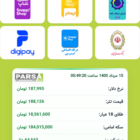
15 مرداد 1405 ساعت 05:49:20
187,995 تومان
نرخ دلار:
188,126 تومان
قیمت تتر:
18,561,600 تومان
طلای 18 عیار:
184,015,000 تومان
سکه امامی: