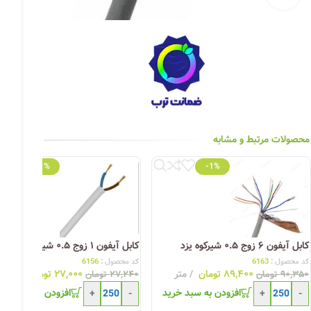
چراغ خیابانی
چراغ محوطه
چراغ سقفی (هالوژن)
چراغ تونلی-آسانسوری
چراغ جت لایت
محصولات مرتبط و مشابه
چراغ چشمی (پارکتی)
-1%
-1%
کابل آیفون ۶ زوج ۰.۵ شیرکوه یزد
کابل آیفون ۱ زوج ۰.۵ شیرکوه یزد
کد محصول :
6163
کد محصول :
6156
۸۹,۴۰۰
تومان
متر
۲۷,۰۰۰
تومان
متر
۹۰,۳۵۰
تومان
۲۷,۲۴۰
تومان
افزودن به سبد خرید
افزودن به سبد خری
+
-
+
-