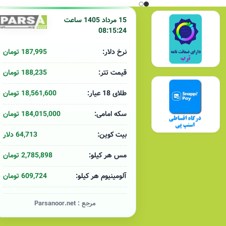
15 مرداد 1405 ساعت
08:15:24
187,995 تومان
نرخ دلار:
188,235 تومان
قیمت تتر:
18,561,600 تومان
طلای 18 عیار:
184,015,000 تومان
سکه امامی:
64,713 دلار
بیت کوین:
2,785,898 تومان
مس هر کیلو:
609,724 تومان
آلومینیوم هر کیلو:
مرجع :
Parsanoor.net