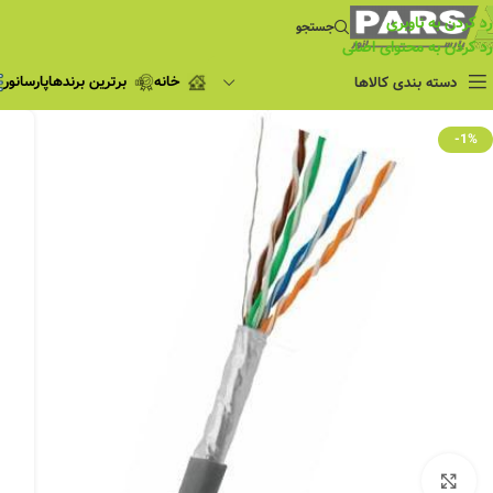
رد کردن به ناوبری
جستجو
رد کردن به محتوای اصلی
خانه
برترین برندها
پارسانور
دسته بندی کالاها
فروش ویژه
-1%
چراغ مطالعه
فروش ویژه
چراغ اضطراری و
شارژی
لامپ
ریسه شلنگی و لاین نوری
پروژکتور و نورافکن
چراغ
چراغ خطی
چراغ توکار
چراغ آویز
بزرگنمایی تصویر
چراغ استادیومی