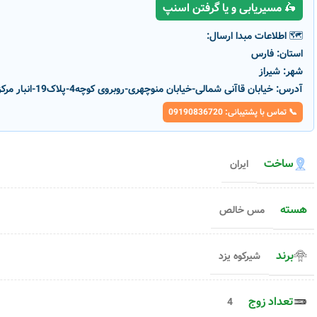
🛵 مسیریابی و یا گرفتن اسنپ
🗺️ اطلاعات مبدا ارسال:
استان:
فارس
شهر:
شیراز
آدرس:
خیابان قاآنی شمالی-خیابان منوچهری-روبروی کوچه4-پلاک19-انبار مرکزی پارسانور
📞 تماس با پشتیبانی: 09190836720
ساخت
ایران
-1%
-1%
ناموج
ود
هسته
مس خالص
کابل آیفون 5 زوج ۰.۵ شیرکوه یزد
کابل آیفون ۲ زوج ۰.۵ شیرکوه یزد
برند
شیرکوه یزد
کد محصول :
13981
کد محصول :
6159
۷۵,۱۰۰
تومان
متر
۴۰,۴۰۰
تومان
۷۵,۸۹۰
تومان
۴۰,۸۴۰
تومان
اطلاعات بیشتر
د
افزودن به 
+
-
تعداد زوج
4