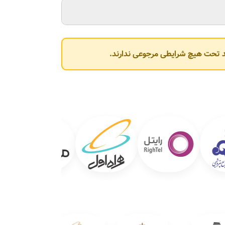
تر مربع زمین
و
۳۶۰۰ متر مربع سالن تولید
افزایش
وند تحت هیچ شرایطی مرجوعی ندارند.
 انتقال به مجموعه‌ای بزرگ‌تر و مجهزتر در دستور کار
نسانی کارآمد،
شهرک صنعتی سپهر
در نزدیکی نظرآباد
احداث و در سال
۱۳۹۰
به بهره‌برداری رسید.
 آن در سال
۱۳۸۹
به پایان رسید.
در کارخانه و دفتر مرکزی، قادر به تولید حدود
از معتبرترین تولیدکنندگان اروپایی و مطابق با تکنولوژی روز دنیا، شامل دستگاه‌های کشش راد مس و آلومینیوم، مولتی‌وایرهای ۱۲ و ۱۶ سیمه،
 به‌عنوان
آزمایشگاه همکار سازمان استاندارد
در سطح