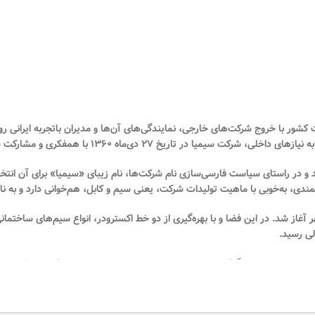
ور با خروج شرکت‌های خارجی، نمایندگی‌های آن‌ها و مدیران باتجربه ایرانی روب
به نیازهای داخلی، شرکت
سیمیا
در تاریخ
۲۷ دی‌ماه ۱۳۶۰
با همفکری و مشارکت 
د و در راستای سیاست فارسی‌سازی نام شرکت‌ها، نام زیبای
«سیمیا»
برای آن انتخ
دی، به‌خوبی با ماهیت تولیدات شرکت، یعنی سیم و کابل، هم‌خوانی دارد و به نا
آغاز شد. در این فضا و با بهره‌گیری از
دو خط اکسترودر
، انواع سیم‌های ساختمان
رسید.
 فعالیت خود در نظر گرفت. به همین دلیل، علی‌رغم محدودیت‌های فضا و امکانات
ولیدی بود.
رحله‌به‌مرحله طی کرده است. در سال
۱۳۷۲
کارخانه به منطقه
نصیرآباد
در نزدیکی ر