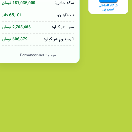
187,035,000 تومان
سکه امامی:
ست.
65,101 دلار
بیت کوین:
ه است؟
2,705,486 تومان
مس هر کیلو:
د. این مجموعه در ابتدا در فضایی کوچک و با چند خط تولید، سیم‌های ساختمانی تول
606,379 تومان
آلومینیوم هر کیلو:
 و کابل کشور تبدیل شده است.
ت؟
مرجع :
Parsanoor.net
ه مهم‌ترین دستاوردها می‌توان به
‌هایی دارد؟
 مدرن
، همواره در مسیر ارتقای محصولات خود گام برمی‌دارد. آموزش مداوم نیروی 
ر سیم و کابل است.
حصولات شامل: سیم و کابل‌های ساختمانی: برای تأمین نیازهای استاندارد در پروژ
عات در سیستم‌های کنترل صنعتی. کابل‌های دریایی: برای استفاده در شرایط خاص و 