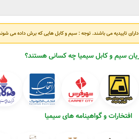
گسترش تدریجی فضای کارخانه و احداث سالن‌های جدید، مساحت کل مجموعه به
۹۰۰۰ م
شرکت به
۵۱۰۰ تن سیم و کابل
ارتقا یافت.
و با
۸ نفر پرسنل
در خیابان سهروردی تهران فعالیت می‌کرد.
و دارای تاییدیه می باشند. توجه : سیم و کابل هایی که برش داده می ش
ار
و همچنین محدودیت‌های موجود در فضای کارخانه و دفتر مرکزی، برنامه‌ریزی برای
یر نزدیکی به تهران، بهره‌مندی از مزایای شهرک‌های صنعتی و دسترسی به منابع ا
ان سیم و کابل سیمیا چه کسانی هستند؟
،
۷۲۰ متر مربع ساختمان اداری
و بیش از
۱۶٬۰۰۰ متر مربع انبار سرپوشیده و روباز
 خیابان دکتر بهشتی (عباس‌آباد)، خیابان پاکستان تعیین شد که عملیات ساخت
، مخابراتی و ابزار دقیق و با بهره‌گیری از
بیش از ۲۰۰ نفر نیروی انسانی متخصص و توانمند
افتخارات و گواهینامه های سیمیا
فعالیت خود ادامه می‌دهد.
احت
۲۵۰ متر مربع
و برخوردار از فناوری روز در محل کارخانه راه‌اندازی شده است که