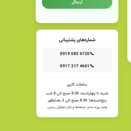
ارسال
ید می‌کرد. با گذشت زمان و همگام با نیاز بازار، دامنه
شماره‌های پشتیبانی
📞
0919 083 6720
اخذ گواهینامه‌های بین‌المللی کیفیت مانند ISO 9001، تنوع‌بخشی به محصولات، توسعه بازارهای
📞
0917 317 4661
ساعات کاری
انسانی، همکاری با مراکز علمی و تحقیقاتی و توسعه
شنبه تا چهارشنبه: 8:30 صبح الی 8 شب
پنج‌شنبه‌ها: 8:30 صبح الی 2 بعدازظهر
همه روزه به‌جز جمعه‌ها و ایام تعطیل رسمی
ه‌های ساختمانی. کابل‌های قدرت: مناسب برای انتقال
محیط‌های آبی. کابل‌های مخابراتی: جهت تأمین ارتباطات