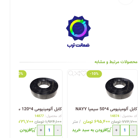
چراغ خیابانی
چراغ محوطه
چراغ سقفی (هالوژن)
چراغ تونلی-آسانسوری
چراغ جت لایت
محصولات مرتبط و مشابه
چراغ چشمی (پارکتی)
-10%
-10%
کابل آلومینیومی 4*50 سیمیا NAYY
کابل آلومینیومی 4*120 سیمیا NAYY
کد محصول :
14874
کد محصول :
14877
۶۹۵,۴۰۰
تومان
متر
۱,۷۳۱,۷۰۰
تومان
۷۷۲,۷۰۰
تومان
۱,۹۲۴,۱۰۰
تومان
افزودن به سبد خرید
افزودن به سبد خری
+
-
+
-