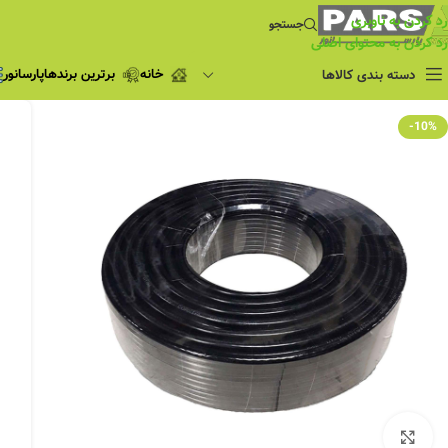
رد کردن به ناوبری
جستجو
رد کردن به محتوای اصلی
خانه
برترین برندها
پارسانور
دسته بندی کالاها
فروش ویژه
-10%
چراغ مطالعه
فروش ویژه
چراغ اضطراری و
شارژی
لامپ
ریسه شلنگی و لاین نوری
پروژکتور و نورافکن
چراغ
چراغ خطی
چراغ توکار
چراغ آویز
بزرگنمایی تصویر
چراغ استادیومی