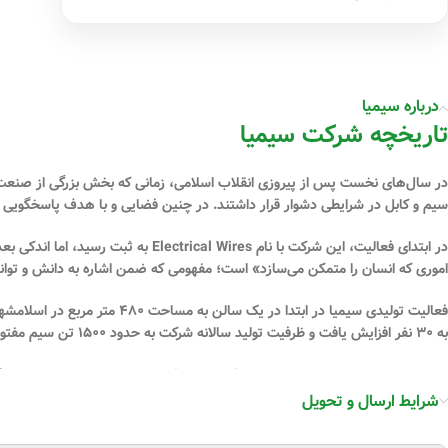
درباره سیمیا
تاریخچه شرکت سیمیا
در سال‌های نخست پس از پیروزی انقلاب اسلامی، زمانی که بخش بزرگی از صنعت کش
سیم و کابل در شرایطی دشوار قرار داشتند. در چنین فضایی و با هدف پاسخگویی 
در ابتدای فعالیت، این شرکت با نام
Electrical Wires
به ثبت رسید، اما اندکی بع
اموری که انسان را متمکن می‌سازد» است؛ مفهومی که ضمن اشاره به دانش و توانمن
فعالیت تولیدی سیمیا در ابتدا در یک سالن به مساحت
۴۸۰ متر مربع
در اسلامشهر 
به
۳۰ نفر
افزایش یافت و ظرفیت تولید سالانه شرکت به حدود
۱۵۰۰ تن سیم مفتولی
از همان سال‌های ابتدایی، مدیریت شرکت سیمیا کیفیت را به‌عنوان اصل بنیادین
آزمایشگاهی
برای انجام آزمون‌های کنترل کیفیت و اطمینان از مرغوبیت محصولات ت
شرایط ارسال و تحویل
شرکت سیمیا، همانند هر مجموعه پویا و معتبر، مسیر رشد و توسعه را به‌صورت م