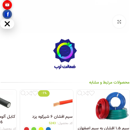
بزرگنمایی تصویر
مخفی
محصولات مرتبط و مشابه
-1%
سیم افشان ۶ شیرکوه یزد
کـابـل آلو
16
کد محصول :
5243
سیم ۱.۵ افشان به سیم اصفهان
کد محصول :