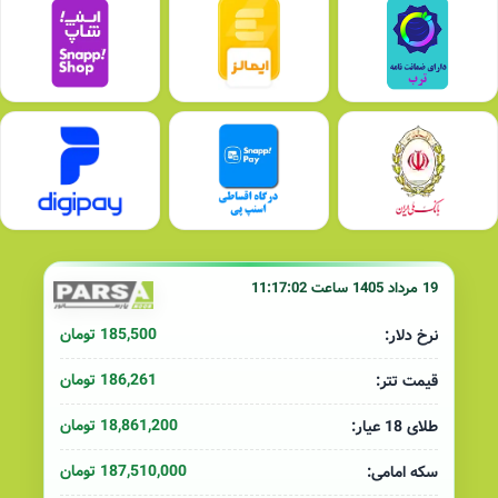
19 مرداد 1405 ساعت 11:17:02
185,500 تومان
نرخ دلار:
186,261 تومان
قیمت تتر:
18,861,200 تومان
طلای 18 عیار:
187,510,000 تومان
سکه امامی: