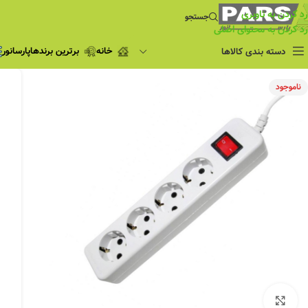
رد کردن به ناوبری
جستجو
رد کردن به محتوای اصلی
خانه
برترین برندها
پارسانور
دسته بندی کالاها
فروش ویژه
ناموجود
چراغ مطالعه
فروش ویژه
چراغ اضطراری و
شارژی
لامپ
ریسه شلنگی و لاین نوری
پروژکتور و نورافکن
چراغ
چراغ خطی
چراغ توکار
چراغ آویز
بزرگنمایی تصویر
چراغ استادیومی