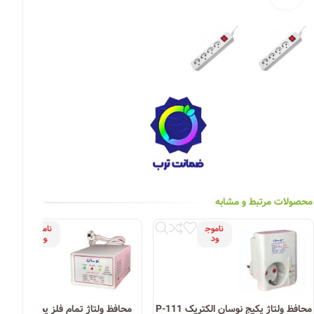
چراغ خیابانی
چراغ محوطه
چراغ سقفی (هالوژن)
چراغ تونلی-آسانسوری
چراغ جت لایت
چراغ چشمی (پارکتی)
محصولات مرتبط و مشابه
ناموج
ناموج
ود
ود
محافظ ولتاژ پکیج نوسان الکتریک P-111
محافظ ولتاژ تمام فلز یخچال و فریز