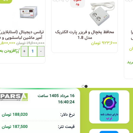
ود
های معتبر مانند پارسانور مراجعه کنید. پارسانور با ارائه طیف گسترده‌ای از مح
لای برند پارت الکتریک، ممکن است محصولات تقلبی با نام و ظاهر مشابه در بازار 
را
محافظ یخچال و فریزر پارت الکتریک
مدل 1.8
۹۲۳,۶۰۰
تومان
,۵۰۰,۰۰۰
شش
مرحله ای نوسان الکتریک مد
۱۹,۶۰۰,۰۰۰
تومان
ان
افزودن به
+
-
رید
16 مرداد 1405 ساعت
16:40:24
188,020 تومان
نرخ دلار:
187,500 تومان
قیمت تتر: