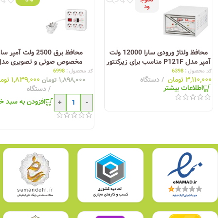
ود
برای خرید مطمئن محصولات پارت الکتریک، توصیه می‌شود به نمایندگی‌ها و فروشگاه‌
می‌دهد که خریدی امن و با کیفیت داشته باشید. توجه کنید که به دلیل محبوبیت با
اصل بودن و کیفیت محصول اطمینان 100 درصد داشته باشید.
محافظ ولتاژ ورودی سارا 12000 ولت
محافظ برق 2500 ولت آمپر سا
آمپر مدل P121F مناسب برای زیرکنتور
مخصوص صوتی و تصویری مدل
و کولرگازی
P256C دارای نمایشگر ولتاژ- 
کد محصول :
6398
کد محصول :
6998
۳,۱۱۰,۰۰۰
تومان
دستگاه
۱,۸۳۹,۰۰۰
توم
خانه
۱,۸۹۸,۰۰۰
تومان
اطلاعات بیشتر
دستگاه
افزودن به سبد خ
+
-