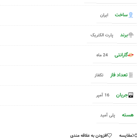
مدل PE2204
0690
۳۷۵,۰۰۰
تومان
۱,۰۰۵,۶۰۰
تومان
ساخت
ایران
برند
پارت الکتریک
گارانتی
24 ماه
تعداد فاز
تکفاز
جریان
16 آمپر
هسته
پلی آمید
مقایسه
افزودن به علاقه مندی