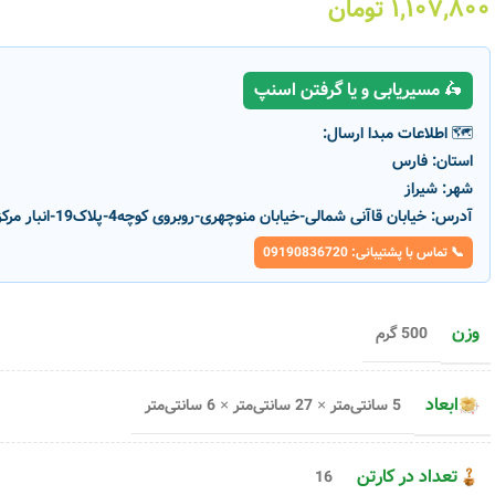
۱,۱۰۷,۸۰۰
تومان
🛵 مسیریابی و یا گرفتن اسنپ
🗺️ اطلاعات مبدا ارسال:
استان:
فارس
شهر:
شیراز
آدرس:
خیابان قاآنی شمالی-خیابان منوچهری-روبروی کوچه4-پلاک19-انبار مرکزی پارسانور
📞 تماس با پشتیبانی: 09190836720
وزن
500 گرم
ناموج
ناموج
ود
ود
ابعاد
5 سانتی‌متر × 27 سانتی‌متر × 6 سانتی‌متر
تعداد در کارتن
16
ر
چندراهی برق و محافظ پارت الکتریک
محافظ نوسان برق پارت ال