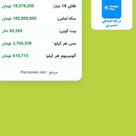
18,578,200 تومان
طلای 18 عیار:
185,000,000 تومان
سکه امامی:
65,265 دلار
بیت کوین:
2,766,338 تومان
مس هر کیلو:
616,715 تومان
آلومینیوم هر کیلو:
مرجع :
Parsanoor.net