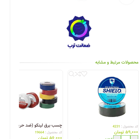
چراغ خیابانی
چراغ محوطه
چراغ سقفی (هالوژن)
چراغ تونلی-آسانسوری
چراغ جت لایت
محصولات مرتبط و مشابه
چراغ چشمی (پارکتی)
چسب برق لینکو (ضد حریق)
کد محصول :
4231
۵۹,۰۰۰
تومان
کد محصول :
19664
۵۶,۰۰۰
تومان