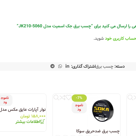
را ارسال می کنید برای “چسب برق جک اسمیت مدل JK210-5060”
حساب کاربری خود
شوید.
دسته:
چسب برق
اشتراک گذاری:
-7%
ناموج
ود
ناموج
نوار آپارات عایق مکس مدل 18
ود
۱۵۸,۰۰۰
تومان
اطلاعات بیشتر
چسب برق ضدحریق سوکا