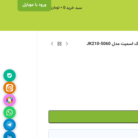
ورود با موبایل
سبد خرید
0
۰
تومان
یت مدل JK210-5060