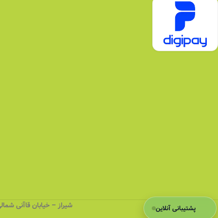
شیراز – خیابان قاآنی شمالی (کهنه)
پشتیبانی آنلاین