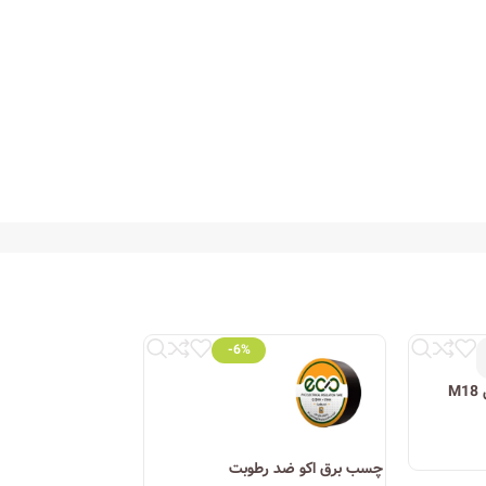
-6%
M
چسب برق اکو ضد رطوبت