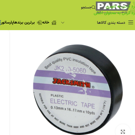
رد کردن به ناوبری
جستجو
رد کردن به محتوای اصلی
خانه
برترین برندها
پارسانور
دسته بندی کالاها
فروش ویژه
چراغ مطالعه
فروش ویژه
چراغ اضطراری و
شارژی
لامپ
ریسه شلنگی و لاین نوری
پروژکتور و نورافکن
چراغ
چراغ خطی
چراغ توکار
چراغ آویز
بزرگنمایی تصویر
چراغ استادیومی