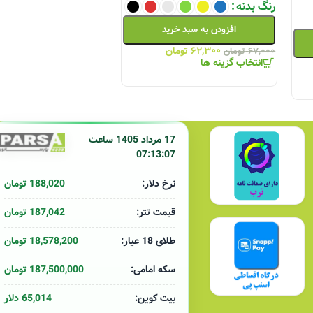
رنگ بدنه
افزودن به سبد خرید
۶۲,۳۰۰
تومان
۶۷,۰۰۰
تومان
انتخاب گزینه ها
17 مرداد 1405 ساعت
07:13:07
188,020 تومان
نرخ دلار:
187,042 تومان
قیمت تتر:
18,578,200 تومان
طلای 18 عیار:
187,500,000 تومان
سکه امامی:
65,014 دلار
بیت کوین: