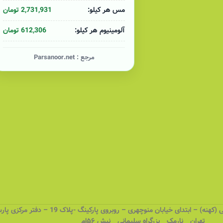
2,731,931 تومان
مس هر کیلو:
612,306 تومان
آلومینیوم هر کیلو:
مرجع :
Parsanoor.net
 – ابتدای خیابان منوچهری – روبروی پارکینگ -پلاک 19 – دفتر مرکزی پارسانور
تهران _ نارمک _ بزرگراه سلیمانی _ نبش ۵۶ام