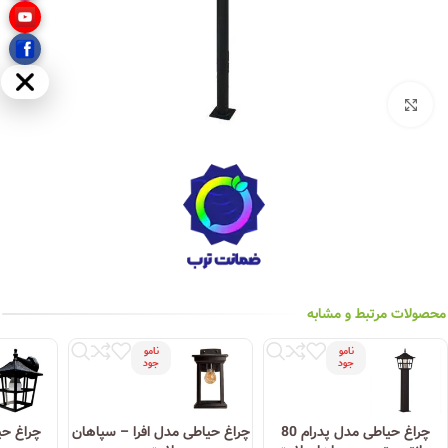
مخفی
بزرگنمایی تصویر
محصولات مرتبط و مشابه
نامو
نامو
جود
جود
چراغ حیاطی مدل پدرام 80
چراغ حیاطی مدل افرا – سپاهان