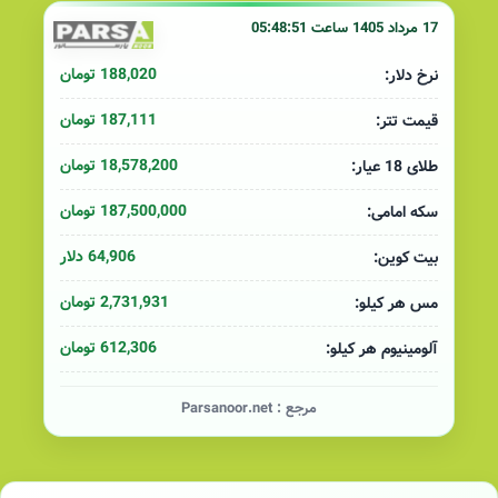
17 مرداد 1405 ساعت 05:48:51
188,020 تومان
نرخ دلار:
187,111 تومان
قیمت تتر:
18,578,200 تومان
طلای 18 عیار:
187,500,000 تومان
سکه امامی:
64,906 دلار
بیت کوین:
2,731,931 تومان
مس هر کیلو:
612,306 تومان
آلومینیوم هر کیلو:
مرجع :
Parsanoor.net