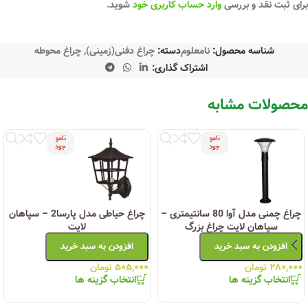
برای ثبت نقد و بررسی
وارد حساب کاربری خود
شوید.
شناسه محصول:
نامعلوم
دسته:
چراغ دفنی(زمینی)
,
چراغ محوطه
اشتراک گذاری:
محصولات مشابه
نامو
نامو
جود
جود
چراغ چمنی مدل آوا 80 سانتیمتری –
چراغ حیاطی مدل پارسا2 – سپاهان
سپاهان لایت چراغ بزرگ
لایت
افزودن به سبد خرید
افزودن به سبد خرید
۲۸۰,۰۰۰
تومان
۵۰۵,۰۰۰
تومان
انتخاب گزینه ها
انتخاب گزینه ها