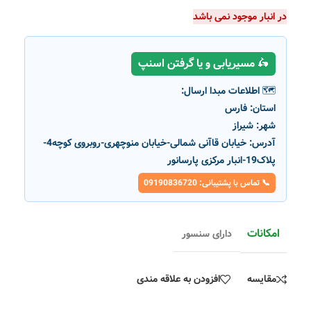
در انبار موجود نمی باشد
🛵 مسیریابی و یا گرفتن اسنپ
🗺️ اطلاعات مبدا ارسال:
استان:
فارس
شهر:
شیراز
آدرس:
خیابان قاآنی شمالی-خیابان منوچهری-روبروی کوچه4-
پلاک19-انبار مرکزی پارسانور
📞 تماس با پشتیبانی: 09190836720
امکانات
دارای سنسور
مقایسه
افزودن به علاقه مندی