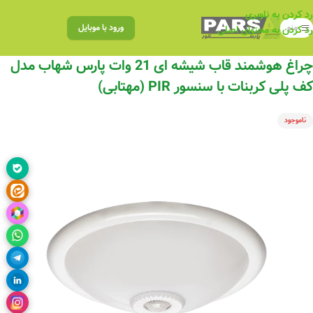
رد کردن به ناوبری
منو
ورود با موبایل
رد کردن به محتوای اصلی
چراغ هوشمند قاب شیشه ای 21 وات پارس شهاب مدل
کف پلی کربنات با سنسور PIR (مهتابی)
ناموجود