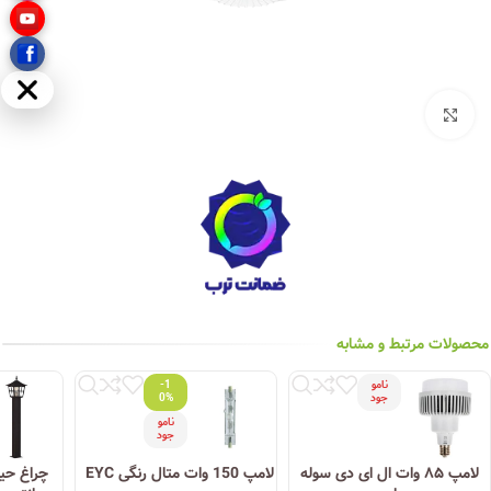
مخفی
بزرگنمایی تصویر
محصولات مرتبط و مشابه
نامو
-1
جود
0%
نامو
جود
لامپ ۸۵ وات ال ای دی سوله
لامپ 150 وات متال رنگی EYC