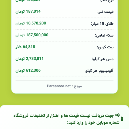
نرخ دلار:
187,014 تومان
قیمت تتر:
18,578,200 تومان
طلای 18 عیار:
187,500,000 تومان
سکه امامی:
64,818 دلار
بیت کوین:
2,733,811 تومان
مس هر کیلو:
612,306 تومان
آلومینیوم هر کیلو:
مرجع :
Parsanoor.net
📢 جهت دریافت لیست قیمت ها و اطلاع از تخفیفات فروشگاه
شماره موبایل خود را وارد کنید: