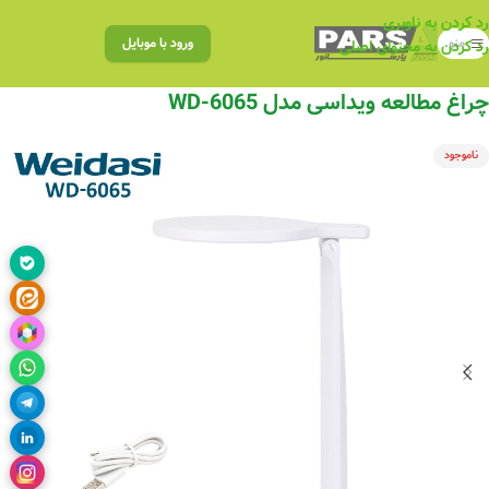
رد کردن به ناوبری
منو
ورود با موبایل
رد کردن به محتوای اصلی
چراغ مطالعه ویداسی مدل WD-6065
ناموجود