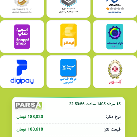
15 مرداد 1405 ساعت 22:53:56
188,020 تومان
نرخ دلار:
188,618 تومان
قیمت تتر: