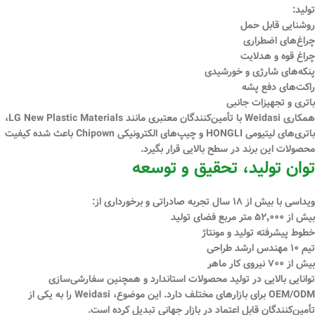
تولید:
روشنایی قابل حمل
چراغ‌های اضطراری
چراغ قوه و هدلایت
پنکه‌های شارژی و خورشیدی
راکت‌های دفع پشه
باتری و تجهیزات جانبی
همکاری Weidasi با تأمین‌کنندگان معتبری مانند
LG New Plastic Materials،
باتری‌های لیتیومی HONGLI و چیپ‌های الکترونیکی Chipown
باعث شده کیفیت
محصولات این برند در سطح بالایی قرار بگیرد.
توان تولید، تحقیق و توسعه
ویداسی با بیش از
۱۸ سال تجربه صادراتی
و برخورداری از:
بیش از
۵۲٬۰۰۰ متر مربع فضای تولید
خطوط پیشرفته تولید و مونتاژ
تیم
۱۰ مهندس ارشد طراحی
بیش از
۷۰۰ نیروی کار ماهر
توانایی بالایی در تولید محصولات استاندارد و همچنین
سفارشی‌سازی
OEM/ODM
برای بازارهای مختلف دارد. این موضوع، Weidasi را به یکی از
تأمین‌کنندگان قابل اعتماد در بازار جهانی تبدیل کرده است.