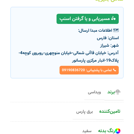
🛵 مسیریابی و یا گرفتن اسنپ
🗺️ اطلاعات مبدا ارسال:
استان:
فارس
شهر:
شیراز
آدرس:
خیابان قاآنی شمالی-خیابان منوچهری-روبروی کوچه4-
پلاک19-انبار مرکزی پارسانور
📞 تماس با پشتیبانی: 09190836720
برند
ویداسی
تامین‌کننده
برق پارس
رنگ بدنه
سفید