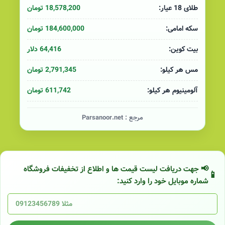
18,578,200 تومان
طلای 18 عیار:
184,600,000 تومان
سکه امامی:
64,416 دلار
بیت کوین:
2,791,345 تومان
مس هر کیلو:
611,742 تومان
آلومینیوم هر کیلو:
مرجع :
Parsanoor.net
📢 جهت دریافت لیست قیمت ها و اطلاع از تخفیفات فروشگاه
شماره موبایل خود را وارد کنید: