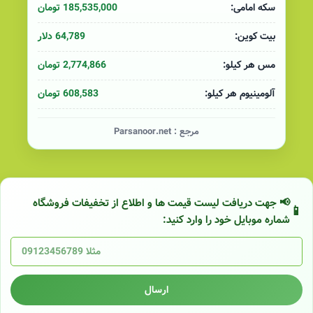
185,535,000 تومان
سکه امامی:
64,789 دلار
بیت کوین:
2,774,866 تومان
مس هر کیلو:
608,583 تومان
آلومینیوم هر کیلو:
مرجع :
Parsanoor.net
📢 جهت دریافت لیست قیمت ها و اطلاع از تخفیفات فروشگاه
شماره موبایل خود را وارد کنید:
ارسال