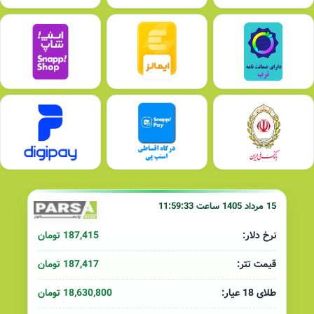
15 مرداد 1405 ساعت 11:59:33
187,415 تومان
نرخ دلار:
187,417 تومان
قیمت تتر:
18,630,800 تومان
طلای 18 عیار: