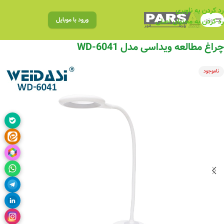
رد کردن به ناوبری
منو
ورود با موبایل
رد کردن به محتوای اصلی
چراغ مطالعه ویداسی مدل WD-6041
ناموجود