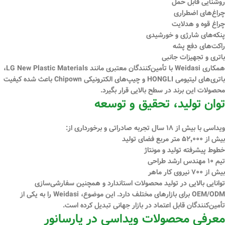
روشنایی قابل حمل
چراغ‌های اضطراری
چراغ قوه و هدلایت
پنکه‌های شارژی و خورشیدی
راکت‌های دفع پشه
باتری و تجهیزات جانبی
همکاری Weidasi با تأمین‌کنندگان معتبری مانند
LG New Plastic Materials،
باتری‌های لیتیومی HONGLI و چیپ‌های الکترونیکی Chipown
باعث شده کیفیت
محصولات این برند در سطح بالایی قرار بگیرد.
توان تولید، تحقیق و توسعه
ویداسی با بیش از
۱۸ سال تجربه صادراتی
و برخورداری از:
بیش از
۵۲٬۰۰۰ متر مربع فضای تولید
خطوط پیشرفته تولید و مونتاژ
تیم
۱۰ مهندس ارشد طراحی
بیش از
۷۰۰ نیروی کار ماهر
توانایی بالایی در تولید محصولات استاندارد و همچنین
سفارشی‌سازی
OEM/ODM
برای بازارهای مختلف دارد. این موضوع، Weidasi را به یکی از
تأمین‌کنندگان قابل اعتماد در بازار جهانی تبدیل کرده است.
معرفی محصولات ویداسی در پارسانور