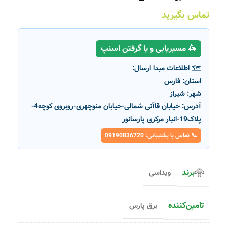
تماس بگیرید
🛵 مسیریابی و یا گرفتن اسنپ
🗺️ اطلاعات مبدا ارسال:
استان:
فارس
شهر:
شیراز
آدرس:
خیابان قاآنی شمالی-خیابان منوچهری-روبروی کوچه4-
پلاک19-انبار مرکزی پارسانور
📞 تماس با پشتیبانی: 09190836720
برند
ویداسی
تامین‌کننده
برق پارس